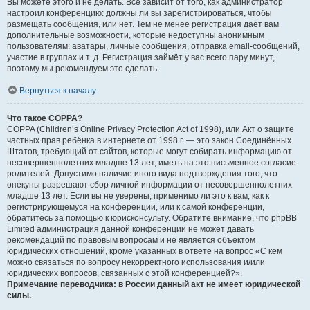
Вы можете этого и не делать. Всё зависит от того, как администратор
настроил конференцию: должны ли вы зарегистрироваться, чтобы
размещать сообщения, или нет. Тем не менее регистрация даёт вам
дополнительные возможности, которые недоступны анонимным
пользователям: аватары, личные сообщения, отправка email-сообщений,
участие в группах и т. д. Регистрация займёт у вас всего пару минут,
поэтому мы рекомендуем это сделать.
Вернуться к началу
Что такое COPPA?
COPPA (Children’s Online Privacy Protection Act of 1998), или Акт о защите
частных прав ребёнка в интернете от 1998 г. — это закон Соединённых
Штатов, требующий от сайтов, которые могут собирать информацию от
несовершеннолетних младше 13 лет, иметь на это письменное согласие
родителей. Допустимо наличие иного вида подтверждения того, что
опекуны разрешают сбор личной информации от несовершеннолетних
младше 13 лет. Если вы не уверены, применимо ли это к вам, как к
регистрирующемуся на конференции, или к самой конференции,
обратитесь за помощью к юрисконсульту. Обратите внимание, что phpBB
Limited администрация данной конференции не может давать
рекомендаций по правовым вопросам и не является объектом
юридических отношений, кроме указанных в ответе на вопрос «С кем
можно связаться по вопросу некорректного использования и/или
юридических вопросов, связанных с этой конференцией?».
Примечание переводчика: в России данный акт не имеет юридической
силы.
.