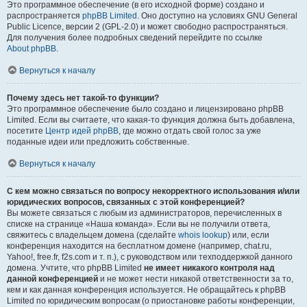
Это программное обеспечение (в его исходной форме) создано и
распространяется
phpBB Limited
. Оно доступно на условиях GNU General
Public Licence, версии 2 (GPL-2.0) и может свободно распространяться.
Для получения более подробных сведений перейдите по ссылке
About phpBB
.
Вернуться к началу
Почему здесь нет такой-то функции?
Это программное обеспечение было создано и лицензировано phpBB
Limited. Если вы считаете, что какая-то функция должна быть добавлена,
посетите
Центр идей phpBB
, где можно отдать свой голос за уже
поданные идеи или предложить собственные.
Вернуться к началу
С кем можно связаться по вопросу некорректного использования и/или
юридических вопросов, связанных с этой конференцией?
Вы можете связаться с любым из администраторов, перечисленных в
списке на странице «Наша команда». Если вы не получили ответа,
свяжитесь с владельцем домена (сделайте
whois lookup
) или, если
конференция находится на бесплатном домене (например, chat.ru,
Yahoo!, free.fr, f2s.com и т. п.), с руководством или техподдержкой данного
домена. Учтите, что phpBB Limited
не имеет никакого контроля над
данной конференцией
и не может нести никакой ответственности за то,
кем и как данная конференция используется. Не обращайтесь к phpBB
Limited по юридическим вопросам (о приостановке работы конференции,