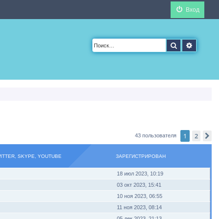
Вход
Поиск
Расшир
1
2
С
43 пользователя
WITTER, SKYPE, YOUTUBE
ЗАРЕГИСТРИРОВАН
18 июл 2023, 10:19
03 окт 2023, 15:41
10 ноя 2023, 06:55
11 ноя 2023, 08:14
05 дек 2023, 21:13