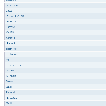
Lemmarss
gasa
Restorator1338
Nikki_23
Floyd67
Xeni15
bodia44
Hristenko
apotheke
Edelweiss
kot
Egor Tereshin
JioJioss
StTehnik
Seerrr
Opell
Pattend
NiJu1991
Grolikt