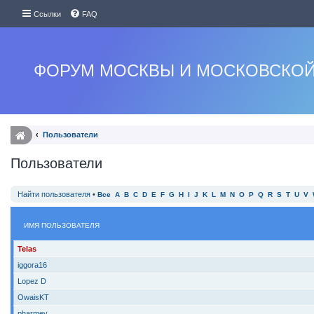
Ссылки
FAQ
ФОРУМ МОСКВЫ И МОСКОВСКОЙ
Пользователи
Пользователи
Найти пользователя
•
Все
A
B
C
D
E
F
G
H
I
J
K
L
M
N
O
P
Q
R
S
T
U
V
ИМЯ ПОЛЬЗОВАТЕЛЯ
Telas
iggora16
Lopez D
OwaisKT
pharmev