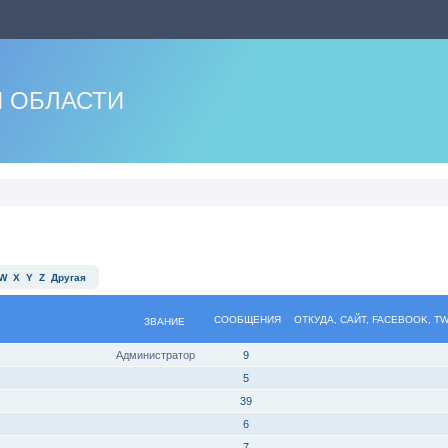
 ОБЛАСТИ
W
X
Y
Z
Другая
СООБЩЕНИЯ
ОТКУДА, САЙТ, FACEBOOK, T
ЗВАНИЕ
Администратор
9
5
39
6
7