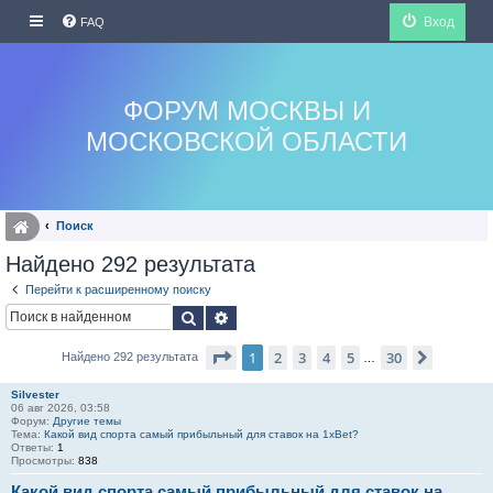
Вход
FAQ
ФОРУМ МОСКВЫ И
МОСКОВСКОЙ ОБЛАСТИ
Поиск
Найдено 292 результата
Перейти к расширенному поиску
Поиск
Расширенный поиск
Страница
1
из
30
1
2
3
4
5
30
След.
Найдено 292 результата
…
Silvester
06 авг 2026, 03:58
Форум:
Другие темы
Тема:
Какой вид спорта самый прибыльный для ставок на 1xBet?
Ответы:
1
Просмотры:
838
Какой вид спорта самый прибыльный для ставок на