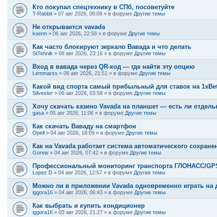
Кто покупал спецтехнику в СПб, посоветуйте
T-Rabbit
»
07 авг 2026, 09:09
» в форуме
Другие темы
Не открывается vavada
koenn
»
06 авг 2026, 22:58
» в форуме
Другие темы
Как часто блокируют зеркало Вавада и что делать
StTehnik
»
06 авг 2026, 23:16
» в форуме
Другие темы
Вход в вавада через QR-код — где найти эту опцию
Lemmarss
»
06 авг 2026, 21:51
» в форуме
Другие темы
Какой вид спорта самый прибыльный для ставок на 1xBe
Silvester
»
06 авг 2026, 03:58
» в форуме
Другие темы
Хочу скачать казино Vavada на планшет — есть ли отдель
gasa
»
05 авг 2026, 11:06
» в форуме
Другие темы
Как скачать Ваваду на смартфон
Opell
»
04 авг 2026, 18:09
» в форуме
Другие темы
Как на Vavada работает система автоматического сохране
Gorew
»
04 авг 2026, 07:42
» в форуме
Другие темы
Профессиональный мониторинг транспорта ГЛОНАСС/GPS:
Lopez D
»
04 авг 2026, 12:57
» в форуме
Другие темы
Можно ли в приложении Vavada одновременно играть на д
iggora16
»
04 авг 2026, 06:43
» в форуме
Другие темы
Как выбрать и купить кондиционер
iggora16
»
03 авг 2026, 21:27
» в форуме
Другие темы