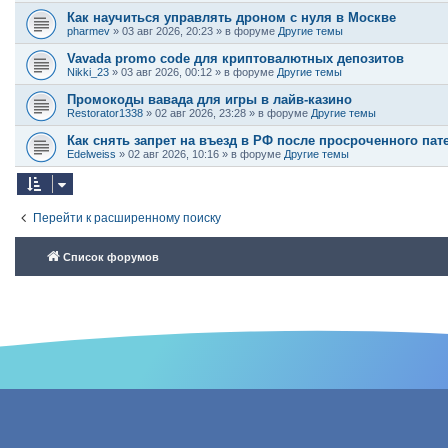
Как научиться управлять дроном с нуля в Москве
pharmev
»
03 авг 2026, 20:23
» в форуме
Другие темы
Vavada promo code для криптовалютных депозитов
Nikki_23
»
03 авг 2026, 00:12
» в форуме
Другие темы
Промокоды вавада для игры в лайв-казино
Restorator1338
»
02 авг 2026, 23:28
» в форуме
Другие темы
Как снять запрет на въезд в РФ после просроченного пат
Edelweiss
»
02 авг 2026, 10:16
» в форуме
Другие темы
Перейти к расширенному поиску
Список форумов