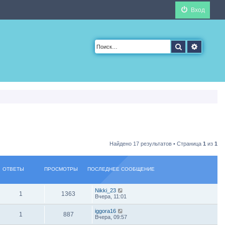
Вход
Поиск
Расшир
Найдено 17 результатов • Страница
1
из
1
ОТВЕТЫ
ПРОСМОТРЫ
ПОСЛЕДНЕЕ СООБЩЕНИЕ
Nikki_23
1
1363
Вчера, 11:01
iggora16
1
887
Вчера, 09:57