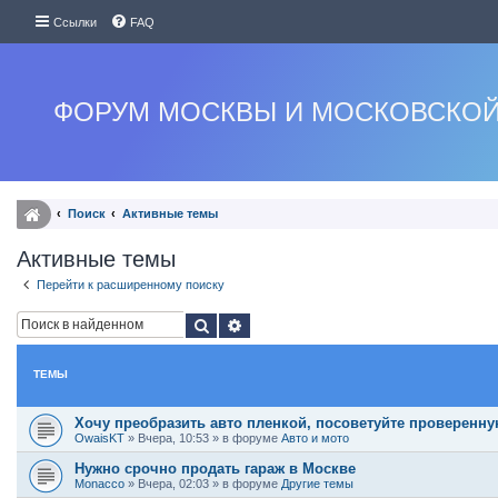
Ссылки
FAQ
ФОРУМ МОСКВЫ И МОСКОВСКОЙ
Поиск
Активные темы
Активные темы
Перейти к расширенному поиску
Поиск
Расширенный поиск
ТЕМЫ
Хочу преобразить авто пленкой, посоветуйте проверенн
OwaisKT
»
Вчера, 10:53
» в форуме
Авто и мото
Нужно срочно продать гараж в Москве
Monacco
»
Вчера, 02:03
» в форуме
Другие темы