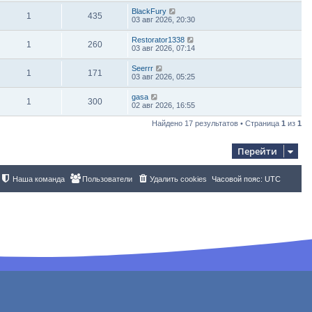
BlackFury
1
435
03 авг 2026, 20:30
Restorator1338
1
260
03 авг 2026, 07:14
Seerrr
1
171
03 авг 2026, 05:25
gasa
1
300
02 авг 2026, 16:55
Найдено 17 результатов • Страница
1
из
1
Перейти
Наша команда
Пользователи
Удалить cookies
Часовой пояс:
UTC