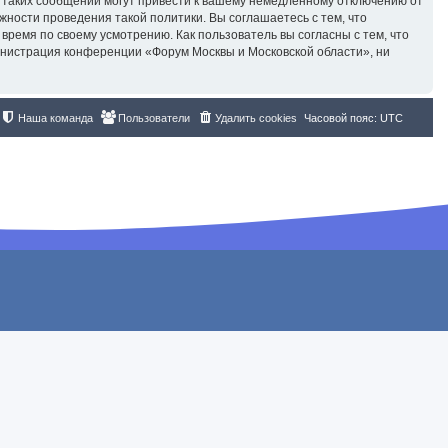
 таких сообщений могут привести к вашему немедленному отключению от
жности проведения такой политики. Вы соглашаетесь с тем, что
ремя по своему усмотрению. Как пользователь вы согласны с тем, что
инистрация конференции «Форум Москвы и Московской области», ни
Наша команда
Пользователи
Удалить cookies
Часовой пояс:
UTC