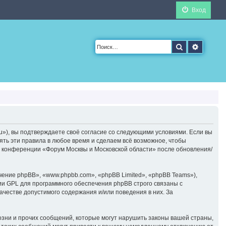
Вход
Поиск
Расшир
u»), вы подтверждаете своё согласие со следующими условиями. Если вы
ять эти правила в любое время и сделаем всё возможное, чтобы
ие конференции «Форум Москвы и Московской области» после обновления/
ние phpBB», «www.phpbb.com», «phpBB Limited», «phpBB Teams»),
ии GPL для программного обеспечения phpBB строго связаны с
ачестве допустимого содержания и/или поведения в них. За
зни и прочих сообщений, которые могут нарушить законы вашей страны,