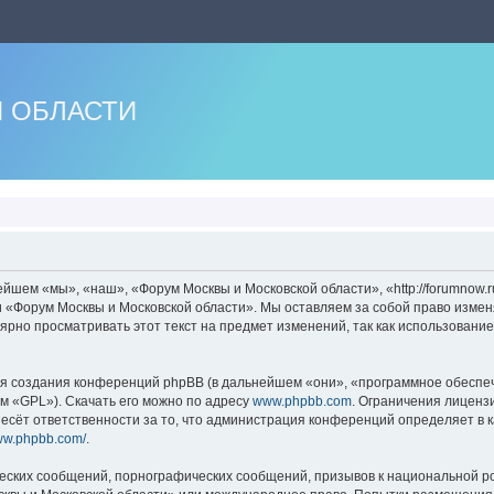
 ОБЛАСТИ
шем «мы», «наш», «Форум Москвы и Московской области», «http://forumnow.r
и «Форум Москвы и Московской области». Мы оставляем за собой право измен
лярно просматривать этот текст на предмет изменений, так как использован
 создания конференций phpBB (в дальнейшем «они», «программное обеспече
м «GPL»). Скачать его можно по адресу
www.phpbb.com
. Ограничения лиценз
есёт ответственности за то, что администрация конференций определяет в к
www.phpbb.com/
.
еских сообщений, порнографических сообщений, призывов к национальной ро