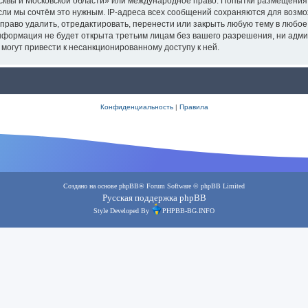
осквы и Московской области» или международное право. Попытки размещения
сли мы сочтём это нужным. IP-адреса всех сообщений сохраняются для возмо
аво удалить, отредактировать, перенести или закрыть любую тему в любое в
информация не будет открыта третьим лицам без вашего разрешения, ни адм
 могут привести к несанкционированному доступу к ней.
Конфиденциальность
|
Правила
Создано на основе
phpBB
® Forum Software © phpBB Limited
Русская поддержка phpBB
Style Developed By
PHPBB-BG.INFO