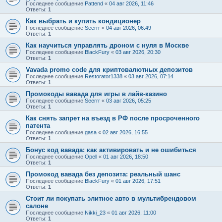
Последнее сообщение
Pattend
«
04 авг 2026, 11:46
Ответы:
1
Как выбрать и купить кондиционер
Последнее сообщение
Seerrr
«
04 авг 2026, 06:49
Ответы:
1
Как научиться управлять дроном с нуля в Москве
Последнее сообщение
BlackFury
«
03 авг 2026, 20:30
Ответы:
1
Vavada promo code для криптовалютных депозитов
Последнее сообщение
Restorator1338
«
03 авг 2026, 07:14
Ответы:
1
Промокоды вавада для игры в лайв-казино
Последнее сообщение
Seerrr
«
03 авг 2026, 05:25
Ответы:
1
Как снять запрет на въезд в РФ после просроченного
патента
Последнее сообщение
gasa
«
02 авг 2026, 16:55
Ответы:
1
Бонус код вавада: как активировать и не ошибиться
Последнее сообщение
Opell
«
01 авг 2026, 18:50
Ответы:
1
Промокод вавада без депозита: реальный шанс
Последнее сообщение
BlackFury
«
01 авг 2026, 17:51
Ответы:
1
Стоит ли покупать элитное авто в мультибрендовом
салоне
Последнее сообщение
Nikki_23
«
01 авг 2026, 11:00
Ответы:
1