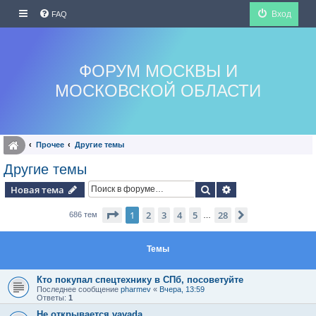
Вход
FAQ
ФОРУМ МОСКВЫ И
МОСКОВСКОЙ ОБЛАСТИ
Прочее
Другие темы
Другие темы
Поиск
Расширенный по
Новая тема
Страница
1
из
28
1
2
3
4
5
28
След.
686 тем
…
Темы
Кто покупал спецтехнику в СПб, посоветуйте
Последнее сообщение
pharmev
«
Вчера, 13:59
Ответы:
1
Не открывается vavada