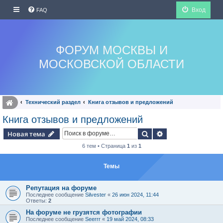
Вход
FAQ
ФОРУМ МОСКВЫ И
МОСКОВСКОЙ ОБЛАСТИ
Технический раздел
Книга отзывов и предложений
Книга отзывов и предложений
Поиск
Расширенный по
Новая тема
6 тем • Страница
1
из
1
Темы
Репутация на форуме
Последнее сообщение
Silvester
«
26 июн 2024, 11:44
Ответы:
2
На форуме не грузятся фотографии
Последнее сообщение
Seerrr
«
19 май 2024, 08:33