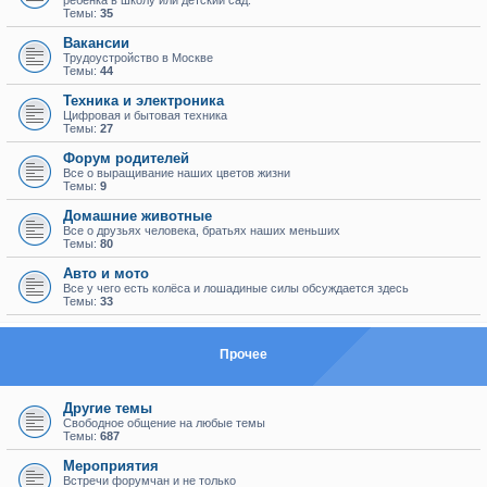
ребенка в школу или детский сад.
Темы:
35
Вакансии
Трудоустройство в Москве
Темы:
44
Техника и электроника
Цифровая и бытовая техника
Темы:
27
Форум родителей
Все о выращивание наших цветов жизни
Темы:
9
Домашние животные
Все о друзьях человека, братьях наших меньших
Темы:
80
Авто и мото
Все у чего есть колёса и лошадиные силы обсуждается здесь
Темы:
33
Прочее
Другие темы
Свободное общение на любые темы
Темы:
687
Мероприятия
Встречи форумчан и не только