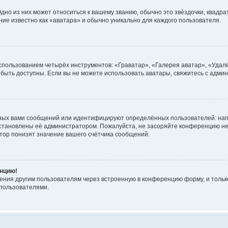
но из них может относиться к вашему званию, обычно это звёздочки, квадрат
ние известно как «аватара» и обычно уникально для каждого пользователя.
использованием четырёх инструментов: «Граватар», «Галерея аватар», «Уда
ут быть доступны. Если вы не можете использовать аватары, свяжитесь с ад
ных вами сообщений или идентифицируют определённых пользователей: нап
установлены её администратором. Пожалуйста, не засоряйте конференцию не
ор понизят значение вашего счётчика сообщений.
енцию!
ения другим пользователям через встроенную в конференцию форму, и только
пользователями.