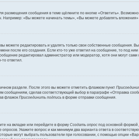
ля размещения сообщения в теме щёлкните по кнопке «Ответить». Возможно,
. Например: «Вы можете начинать темы», «Вы можете добавлять вложения» и
вы можете редактировать и удалять только свои собственные сообщения. Вы
мени после его создания. Если кто-то уже ответил на сообщение, то под ним
 сообщение редактировал администратор или модератор, хотя они могут сами
-то ответил.
личном разделе. После этого вы можете отметить флажком пункт
Присоедини
им сообщениям, сделав соответствующий выбор в параграфе «Отправка сообщ
рав флажок
Присоединить подпись
в форме отправки сообщения.
ите на вкладке или перейдите в форму
Создать опрос
под основной формой д
ие опросов. Укажите вопрос и как минимум два варианта ответа в соответств
которые могут выбрать пользователи при голосовании, с помощью опции «Вари