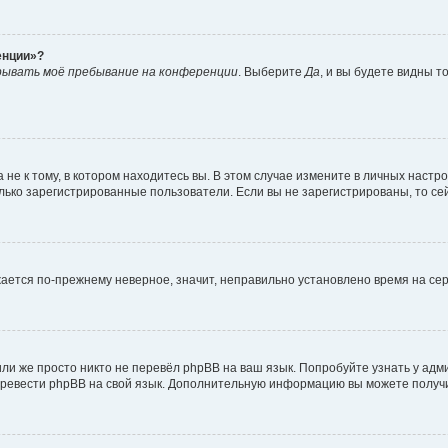
енции»?
рывать моё пребывание на конференции
. Выберите
Да
, и вы будете видны 
е к тому, в котором находитесь вы. В этом случае измените в личных настройк
только зарегистрированные пользователи. Если вы не зарегистрированы, то се
ажается по-прежнему неверное, значит, неправильно установлено время на с
ли же просто никто не перевёл phpBB на ваш язык. Попробуйте узнать у ад
 перевести phpBB на свой язык. Дополнительную информацию вы можете получ