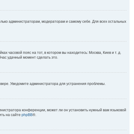
только администраторам, модераторам и самому себе. Для всех остальных
ах часовой пояс на тот, в котором вы находитесь: Москва, Киев и т. д.
йчас удачный момент сделать это.
ервере. Уведомите администратора для устранения проблемы.
министратора конференции, может ли он установить нужный вам языковой
ить на сайте
phpBB
®.