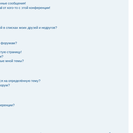
чные сообщения!
l от кого-то с этой конференции!
й в списках моих друзей и недругов?
и форумам?
стую страницу!
и?
нные мной темы?
ься на определённую тему?
форум?
ференции?