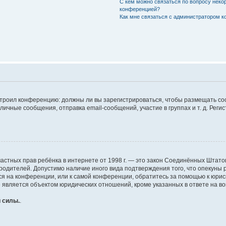
С кем можно связаться по вопросу неко
конференцией?
Как мне связаться с администратором 
настроил конференцию: должны ли вы зарегистрироваться, чтобы размещать с
чные сообщения, отправка email-сообщений, участие в группах и т. д. Регис
щите частных прав ребёнка в интернете от 1998 г. — это закон Соединённых Шт
 родителей. Допустимо наличие иного вида подтверждения того, что опеку
муся на конференции, или к самой конференции, обратитесь за помощью к юри
является объектом юридических отношений, кроме указанных в ответе на воп
 силы.
.