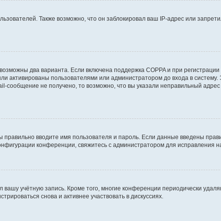
зователей. Также возможно, что он заблокировал ваш IP-адрес или запретил
 возможны два варианта. Если включена поддержка COPPA и при регистрации 
ыли активированы пользователями или администратором до входа в систему.
l-сообщение не получено, то возможно, что вы указали неправильный адрес 
ы правильно вводите имя пользователя и пароль. Если данные введены прави
конфигурации конференции, свяжитесь с администратором для исправления н
л вашу учётную запись. Кроме того, многие конференции периодически удал
трироваться снова и активнее участвовать в дискуссиях.