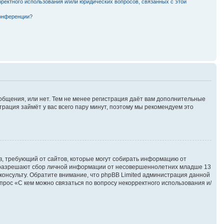
рректного использования и/или юридических вопросов, связанных с этой
конференции?
ообщения, или нет. Тем не менее регистрация даёт вам дополнительные
трация займёт у вас всего пару минут, поэтому мы рекомендуем это
атов, требующий от сайтов, которые могут собирать информацию от
ны разрешают сбор личной информации от несовершеннолетних младше 13
сконсульту. Обратите внимание, что phpBB Limited администрация данной
рос «С кем можно связаться по вопросу некорректного использования и/