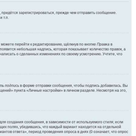
 придётся зарегистрироваться, прежде чем отправить сообщение.
 т.п.
 можете перейти к редактированию, щёлкнув по кнопке
Правка
в
 появится небольшая надпись, которая показывает количество правок, а
 написать о сделанных изменениях по своему усмотрению. Учтите, что
ть подпись
в форме отправки сообщения, чтобы подпись добавилась. Вы
ений» пункта «Личные настройки» в личном разделе. Несмотря на это,
ля создания сообщения, в зависимости от используемого стиля; если
ующих полях, убедившись, что каждый вариант находится на отдельной
антов ответа», период проведения опроса в днях (0 означает, что опрос