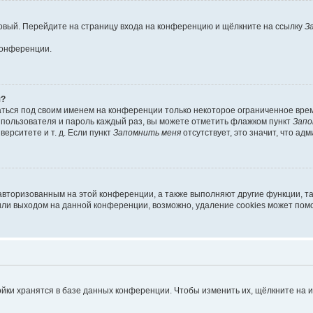
 новый. Перейдите на страницу входа на конференцию и щёлкните на ссылку
З
конференции.
я?
аться под своим именем на конференции только некоторое ограниченное время
я пользователя и пароль каждый раз, вы можете отметить флажком пункт
Запо
ерситете и т. д. Если пункт
Запомнить меня
отсутствует, это значит, что ад
 авторизованным на этой конференции, а также выполняют другие функции, т
ли выходом на данной конференции, возможно, удаление cookies может помо
йки хранятся в базе данных конференции. Чтобы изменить их, щёлкните на 