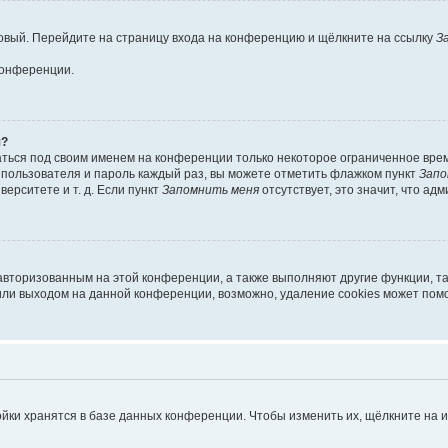
 новый. Перейдите на страницу входа на конференцию и щёлкните на ссылку
З
конференции.
я?
аться под своим именем на конференции только некоторое ограниченное время
я пользователя и пароль каждый раз, вы можете отметить флажком пункт
Запо
ерситете и т. д. Если пункт
Запомнить меня
отсутствует, это значит, что ад
 авторизованным на этой конференции, а также выполняют другие функции, т
ли выходом на данной конференции, возможно, удаление cookies может помо
йки хранятся в базе данных конференции. Чтобы изменить их, щёлкните на 