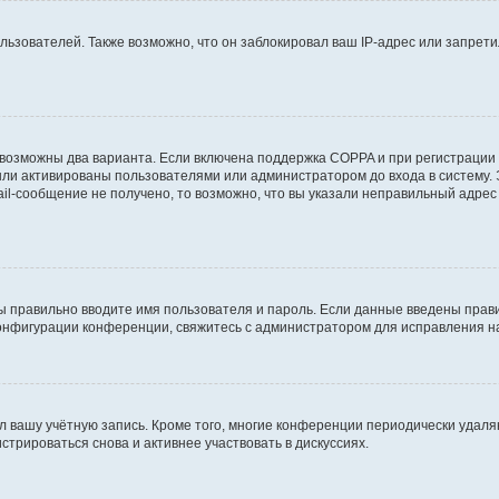
зователей. Также возможно, что он заблокировал ваш IP-адрес или запретил
 возможны два варианта. Если включена поддержка COPPA и при регистрации 
ыли активированы пользователями или администратором до входа в систему.
l-сообщение не получено, то возможно, что вы указали неправильный адрес 
ы правильно вводите имя пользователя и пароль. Если данные введены прави
конфигурации конференции, свяжитесь с администратором для исправления н
л вашу учётную запись. Кроме того, многие конференции периодически удал
трироваться снова и активнее участвовать в дискуссиях.