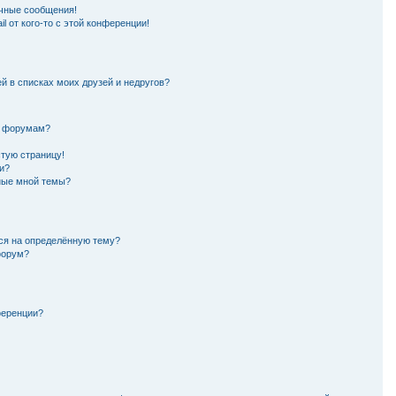
чные сообщения!
l от кого-то с этой конференции!
й в списках моих друзей и недругов?
и форумам?
стую страницу!
и?
нные мной темы?
ься на определённую тему?
форум?
ференции?