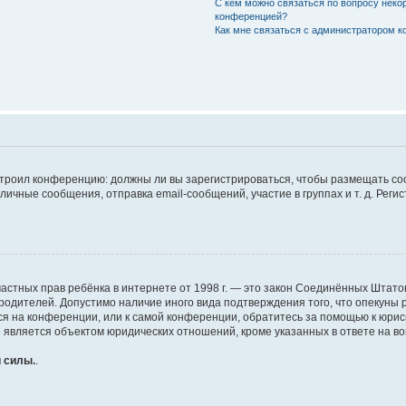
С кем можно связаться по вопросу неко
конференцией?
Как мне связаться с администратором 
настроил конференцию: должны ли вы зарегистрироваться, чтобы размещать с
чные сообщения, отправка email-сообщений, участие в группах и т. д. Регис
щите частных прав ребёнка в интернете от 1998 г. — это закон Соединённых Шт
 родителей. Допустимо наличие иного вида подтверждения того, что опеку
муся на конференции, или к самой конференции, обратитесь за помощью к юри
является объектом юридических отношений, кроме указанных в ответе на воп
 силы.
.