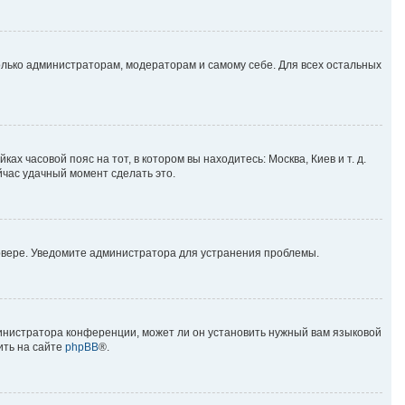
только администраторам, модераторам и самому себе. Для всех остальных
ах часовой пояс на тот, в котором вы находитесь: Москва, Киев и т. д.
йчас удачный момент сделать это.
ервере. Уведомите администратора для устранения проблемы.
министратора конференции, может ли он установить нужный вам языковой
ить на сайте
phpBB
®.