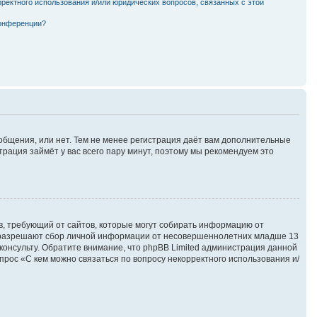
рректного использования и/или юридических вопросов, связанных с этой
конференции?
ообщения, или нет. Тем не менее регистрация даёт вам дополнительные
трация займёт у вас всего пару минут, поэтому мы рекомендуем это
атов, требующий от сайтов, которые могут собирать информацию от
ны разрешают сбор личной информации от несовершеннолетних младше 13
сконсульту. Обратите внимание, что phpBB Limited администрация данной
рос «С кем можно связаться по вопросу некорректного использования и/