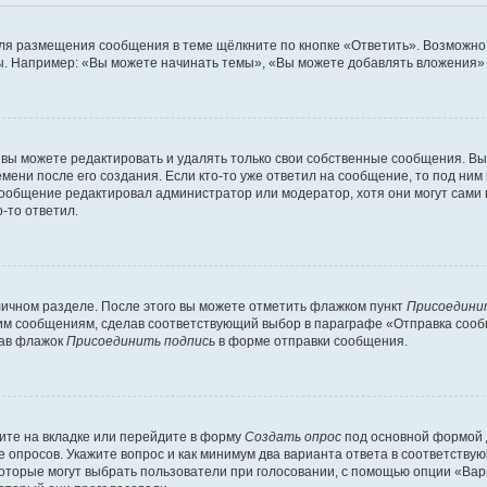
ля размещения сообщения в теме щёлкните по кнопке «Ответить». Возможно,
. Например: «Вы можете начинать темы», «Вы можете добавлять вложения» и
вы можете редактировать и удалять только свои собственные сообщения. Вы
мени после его создания. Если кто-то уже ответил на сообщение, то под ним
 сообщение редактировал администратор или модератор, хотя они могут сами
-то ответил.
личном разделе. После этого вы можете отметить флажком пункт
Присоедини
им сообщениям, сделав соответствующий выбор в параграфе «Отправка сообщ
рав флажок
Присоединить подпись
в форме отправки сообщения.
ите на вкладке или перейдите в форму
Создать опрос
под основной формой д
ие опросов. Укажите вопрос и как минимум два варианта ответа в соответств
которые могут выбрать пользователи при голосовании, с помощью опции «Вари