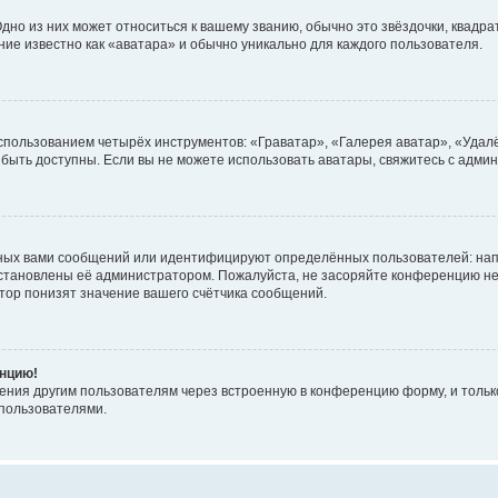
но из них может относиться к вашему званию, обычно это звёздочки, квадрат
ние известно как «аватара» и обычно уникально для каждого пользователя.
использованием четырёх инструментов: «Граватар», «Галерея аватар», «Уда
ут быть доступны. Если вы не можете использовать аватары, свяжитесь с ад
ных вами сообщений или идентифицируют определённых пользователей: нап
установлены её администратором. Пожалуйста, не засоряйте конференцию не
ор понизят значение вашего счётчика сообщений.
енцию!
ения другим пользователям через встроенную в конференцию форму, и только
пользователями.