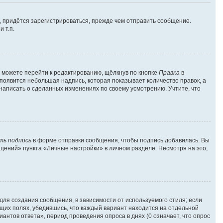
 придётся зарегистрироваться, прежде чем отправить сообщение.
 т.п.
 можете перейти к редактированию, щёлкнув по кнопке
Правка
в
 появится небольшая надпись, которая показывает количество правок, а
 написать о сделанных изменениях по своему усмотрению. Учтите, что
ть подпись
в форме отправки сообщения, чтобы подпись добавилась. Вы
ений» пункта «Личные настройки» в личном разделе. Несмотря на это,
ля создания сообщения, в зависимости от используемого стиля; если
ующих полях, убедившись, что каждый вариант находится на отдельной
антов ответа», период проведения опроса в днях (0 означает, что опрос