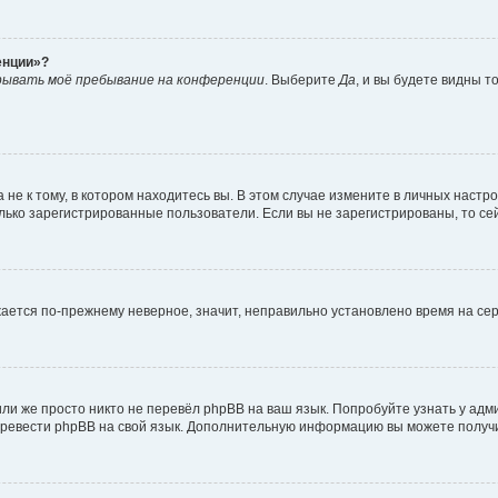
енции»?
рывать моё пребывание на конференции
. Выберите
Да
, и вы будете видны 
е к тому, в котором находитесь вы. В этом случае измените в личных настройк
только зарегистрированные пользователи. Если вы не зарегистрированы, то се
ажается по-прежнему неверное, значит, неправильно установлено время на с
ли же просто никто не перевёл phpBB на ваш язык. Попробуйте узнать у ад
 перевести phpBB на свой язык. Дополнительную информацию вы можете получ