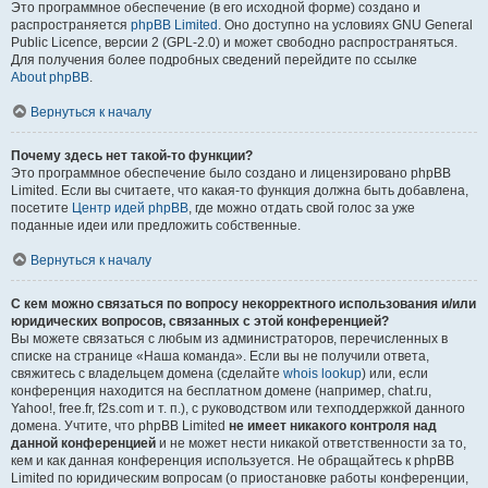
Это программное обеспечение (в его исходной форме) создано и
распространяется
phpBB Limited
. Оно доступно на условиях GNU General
Public Licence, версии 2 (GPL-2.0) и может свободно распространяться.
Для получения более подробных сведений перейдите по ссылке
About phpBB
.
Вернуться к началу
Почему здесь нет такой-то функции?
Это программное обеспечение было создано и лицензировано phpBB
Limited. Если вы считаете, что какая-то функция должна быть добавлена,
посетите
Центр идей phpBB
, где можно отдать свой голос за уже
поданные идеи или предложить собственные.
Вернуться к началу
С кем можно связаться по вопросу некорректного использования и/или
юридических вопросов, связанных с этой конференцией?
Вы можете связаться с любым из администраторов, перечисленных в
списке на странице «Наша команда». Если вы не получили ответа,
свяжитесь с владельцем домена (сделайте
whois lookup
) или, если
конференция находится на бесплатном домене (например, chat.ru,
Yahoo!, free.fr, f2s.com и т. п.), с руководством или техподдержкой данного
домена. Учтите, что phpBB Limited
не имеет никакого контроля над
данной конференцией
и не может нести никакой ответственности за то,
кем и как данная конференция используется. Не обращайтесь к phpBB
Limited по юридическим вопросам (о приостановке работы конференции,