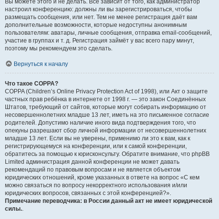
Вы можете этого и не делать. Всё зависит от того, как администратор
настроил конференцию: должны ли вы зарегистрироваться, чтобы
размещать сообщения, или нет. Тем не менее регистрация даёт вам
дополнительные возможности, которые недоступны анонимным
пользователям: аватары, личные сообщения, отправка email-сообщений,
участие в группах и т. д. Регистрация займёт у вас всего пару минут,
поэтому мы рекомендуем это сделать.
Вернуться к началу
Что такое COPPA?
COPPA (Children’s Online Privacy Protection Act of 1998), или Акт о защите
частных прав ребёнка в интернете от 1998 г. — это закон Соединённых
Штатов, требующий от сайтов, которые могут собирать информацию от
несовершеннолетних младше 13 лет, иметь на это письменное согласие
родителей. Допустимо наличие иного вида подтверждения того, что
опекуны разрешают сбор личной информации от несовершеннолетних
младше 13 лет. Если вы не уверены, применимо ли это к вам, как к
регистрирующемуся на конференции, или к самой конференции,
обратитесь за помощью к юрисконсульту. Обратите внимание, что phpBB
Limited администрация данной конференции не может давать
рекомендаций по правовым вопросам и не является объектом
юридических отношений, кроме указанных в ответе на вопрос «С кем
можно связаться по вопросу некорректного использования и/или
юридических вопросов, связанных с этой конференцией?».
Примечание переводчика: в России данный акт не имеет юридической
силы.
.