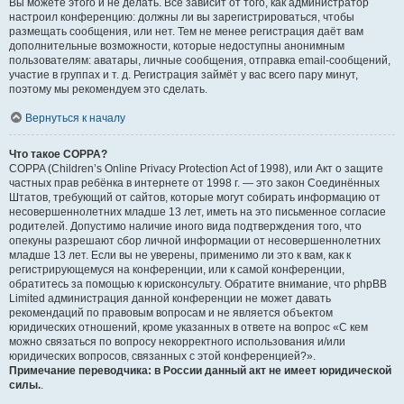
Вы можете этого и не делать. Всё зависит от того, как администратор
настроил конференцию: должны ли вы зарегистрироваться, чтобы
размещать сообщения, или нет. Тем не менее регистрация даёт вам
дополнительные возможности, которые недоступны анонимным
пользователям: аватары, личные сообщения, отправка email-сообщений,
участие в группах и т. д. Регистрация займёт у вас всего пару минут,
поэтому мы рекомендуем это сделать.
Вернуться к началу
Что такое COPPA?
COPPA (Children’s Online Privacy Protection Act of 1998), или Акт о защите
частных прав ребёнка в интернете от 1998 г. — это закон Соединённых
Штатов, требующий от сайтов, которые могут собирать информацию от
несовершеннолетних младше 13 лет, иметь на это письменное согласие
родителей. Допустимо наличие иного вида подтверждения того, что
опекуны разрешают сбор личной информации от несовершеннолетних
младше 13 лет. Если вы не уверены, применимо ли это к вам, как к
регистрирующемуся на конференции, или к самой конференции,
обратитесь за помощью к юрисконсульту. Обратите внимание, что phpBB
Limited администрация данной конференции не может давать
рекомендаций по правовым вопросам и не является объектом
юридических отношений, кроме указанных в ответе на вопрос «С кем
можно связаться по вопросу некорректного использования и/или
юридических вопросов, связанных с этой конференцией?».
Примечание переводчика: в России данный акт не имеет юридической
силы.
.