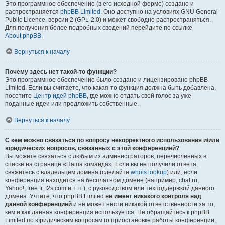
Это программное обеспечение (в его исходной форме) создано и
распространяется
phpBB Limited
. Оно доступно на условиях GNU General
Public Licence, версии 2 (GPL-2.0) и может свободно распространяться.
Для получения более подробных сведений перейдите по ссылке
About phpBB
.
Вернуться к началу
Почему здесь нет такой-то функции?
Это программное обеспечение было создано и лицензировано phpBB
Limited. Если вы считаете, что какая-то функция должна быть добавлена,
посетите
Центр идей phpBB
, где можно отдать свой голос за уже
поданные идеи или предложить собственные.
Вернуться к началу
С кем можно связаться по вопросу некорректного использования и/или
юридических вопросов, связанных с этой конференцией?
Вы можете связаться с любым из администраторов, перечисленных в
списке на странице «Наша команда». Если вы не получили ответа,
свяжитесь с владельцем домена (сделайте
whois lookup
) или, если
конференция находится на бесплатном домене (например, chat.ru,
Yahoo!, free.fr, f2s.com и т. п.), с руководством или техподдержкой данного
домена. Учтите, что phpBB Limited
не имеет никакого контроля над
данной конференцией
и не может нести никакой ответственности за то,
кем и как данная конференция используется. Не обращайтесь к phpBB
Limited по юридическим вопросам (о приостановке работы конференции,