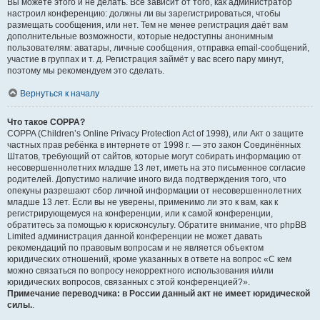
Вы можете этого и не делать. Всё зависит от того, как администратор
настроил конференцию: должны ли вы зарегистрироваться, чтобы
размещать сообщения, или нет. Тем не менее регистрация даёт вам
дополнительные возможности, которые недоступны анонимным
пользователям: аватары, личные сообщения, отправка email-сообщений,
участие в группах и т. д. Регистрация займёт у вас всего пару минут,
поэтому мы рекомендуем это сделать.
Вернуться к началу
Что такое COPPA?
COPPA (Children’s Online Privacy Protection Act of 1998), или Акт о защите
частных прав ребёнка в интернете от 1998 г. — это закон Соединённых
Штатов, требующий от сайтов, которые могут собирать информацию от
несовершеннолетних младше 13 лет, иметь на это письменное согласие
родителей. Допустимо наличие иного вида подтверждения того, что
опекуны разрешают сбор личной информации от несовершеннолетних
младше 13 лет. Если вы не уверены, применимо ли это к вам, как к
регистрирующемуся на конференции, или к самой конференции,
обратитесь за помощью к юрисконсульту. Обратите внимание, что phpBB
Limited администрация данной конференции не может давать
рекомендаций по правовым вопросам и не является объектом
юридических отношений, кроме указанных в ответе на вопрос «С кем
можно связаться по вопросу некорректного использования и/или
юридических вопросов, связанных с этой конференцией?».
Примечание переводчика: в России данный акт не имеет юридической
силы.
.