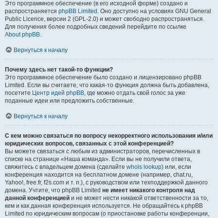
Это программное обеспечение (в его исходной форме) создано и
распространяется
phpBB Limited
. Оно доступно на условиях GNU General
Public Licence, версии 2 (GPL-2.0) и может свободно распространяться.
Для получения более подробных сведений перейдите по ссылке
About phpBB
.
Вернуться к началу
Почему здесь нет такой-то функции?
Это программное обеспечение было создано и лицензировано phpBB
Limited. Если вы считаете, что какая-то функция должна быть добавлена,
посетите
Центр идей phpBB
, где можно отдать свой голос за уже
поданные идеи или предложить собственные.
Вернуться к началу
С кем можно связаться по вопросу некорректного использования и/или
юридических вопросов, связанных с этой конференцией?
Вы можете связаться с любым из администраторов, перечисленных в
списке на странице «Наша команда». Если вы не получили ответа,
свяжитесь с владельцем домена (сделайте
whois lookup
) или, если
конференция находится на бесплатном домене (например, chat.ru,
Yahoo!, free.fr, f2s.com и т. п.), с руководством или техподдержкой данного
домена. Учтите, что phpBB Limited
не имеет никакого контроля над
данной конференцией
и не может нести никакой ответственности за то,
кем и как данная конференция используется. Не обращайтесь к phpBB
Limited по юридическим вопросам (о приостановке работы конференции,