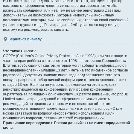
Вы можете этого и не делать. Всё зависит от того, как администратор
настроил конференцию: должны ли вы зарегистрироваться, чтобы
размещать сообщения, или нет. Тем не менее регистрация даёт вам
дополнительные возможности, которые недоступны анонимным
пользователям: аватары, личные сообщения, отправка email-сообщений,
участие в группах и т. д. Регистрация займёт у вас всего пару минут,
поэтому мы рекомендуем это сделать.
Вернуться к началу
Что такое COPPA?
COPPA (Children’s Online Privacy Protection Act of 1998), или Акт о защите
частных прав ребёнка в интернете от 1998 г. — это закон Соединённых
Штатов, требующий от сайтов, которые могут собирать информацию от
несовершеннолетних младше 13 лет, иметь на это письменное согласие
родителей. Допустимо наличие иного вида подтверждения того, что
опекуны разрешают сбор личной информации от несовершеннолетних
младше 13 лет. Если вы не уверены, применимо ли это к вам, как к
регистрирующемуся на конференции, или к самой конференции,
обратитесь за помощью к юрисконсульту. Обратите внимание, что phpBB
Limited администрация данной конференции не может давать
рекомендаций по правовым вопросам и не является объектом
юридических отношений, кроме указанных в ответе на вопрос «С кем
можно связаться по вопросу некорректного использования и/или
юридических вопросов, связанных с этой конференцией?».
Примечание переводчика: в России данный акт не имеет юридической
силы.
.