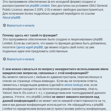
Это программное обеспечение (в его исходной форме) создано и
распространяется
phpBB Limited
. Оно доступно на условиях GNU General
Public Licence, версии 2 (GPL-2.0) и может свободно распространяться.
Для получения более подробных сведений перейдите по ссылке
About phpBB
.
Вернуться к началу
Почему здесь нет такой-то функции?
Это программное обеспечение было создано и лицензировано phpBB
Limited. Если вы считаете, что какая-то функция должна быть добавлена,
посетите
Центр идей phpBB
, где можно отдать свой голос за уже
поданные идеи или предложить собственные.
Вернуться к началу
С кем можно связаться по вопросу некорректного использования и/или
юридических вопросов, связанных с этой конференцией?
Вы можете связаться с любым из администраторов, перечисленных в
списке на странице «Наша команда». Если вы не получили ответа,
свяжитесь с владельцем домена (сделайте
whois lookup
) или, если
конференция находится на бесплатном домене (например, chat.ru,
Yahoo!, free.fr, f2s.com и т. п.), с руководством или техподдержкой данного
домена. Учтите, что phpBB Limited
не имеет никакого контроля над
данной конференцией
и не может нести никакой ответственности за то,
кем и как данная конференция используется. Не обращайтесь к phpBB
Limited по юридическим вопросам (о приостановке работы конференции,