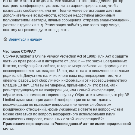
Вы можете этого и не делать. Всё зависит от того, как администратор
настроил конференцию: должны ли вы зарегистрироваться, чтобы
размещать сообщения, или нет. Тем не менее регистрация даёт вам
дополнительные возможности, которые недоступны анонимным
пользователям: аватары, личные сообщения, отправка email-сообщений,
участие в группах и т. д. Регистрация займёт у вас всего пару минут,
поэтому мы рекомендуем это сделать.
Вернуться к началу
Что такое COPPA?
COPPA (Children’s Online Privacy Protection Act of 1998), или Акт о защите
частных прав ребёнка в интернете от 1998 г. — это закон Соединённых
Штатов, требующий от сайтов, которые могут собирать информацию от
несовершеннолетних младше 13 лет, иметь на это письменное согласие
родителей. Допустимо наличие иного вида подтверждения того, что
опекуны разрешают сбор личной информации от несовершеннолетних
младше 13 лет. Если вы не уверены, применимо ли это к вам, как к
регистрирующемуся на конференции, или к самой конференции,
обратитесь за помощью к юрисконсульту. Обратите внимание, что phpBB
Limited администрация данной конференции не может давать
рекомендаций по правовым вопросам и не является объектом
юридических отношений, кроме указанных в ответе на вопрос «С кем
можно связаться по вопросу некорректного использования и/или
юридических вопросов, связанных с этой конференцией?».
Примечание переводчика: в России данный акт не имеет юридической
силы.
.