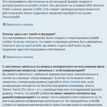
Это программное обеспечение (в его исходной форме) создано и
распространяется
phpBB Limited
. Оно доступно на условиях GNU General
Public Licence, версии 2 (GPL-2.0) и может свободно распространяться.
Для получения более подробных сведений перейдите по ссылке
About phpBB
.
Вернуться к началу
Почему здесь нет такой-то функции?
Это программное обеспечение было создано и лицензировано phpBB
Limited. Если вы считаете, что какая-то функция должна быть добавлена,
посетите
Центр идей phpBB
, где можно отдать свой голос за уже
поданные идеи или предложить собственные.
Вернуться к началу
С кем можно связаться по вопросу некорректного использования и/или
юридических вопросов, связанных с этой конференцией?
Вы можете связаться с любым из администраторов, перечисленных в
списке на странице «Наша команда». Если вы не получили ответа,
свяжитесь с владельцем домена (сделайте
whois lookup
) или, если
конференция находится на бесплатном домене (например, chat.ru,
Yahoo!, free.fr, f2s.com и т. п.), с руководством или техподдержкой данного
домена. Учтите, что phpBB Limited
не имеет никакого контроля над
данной конференцией
и не может нести никакой ответственности за то,
кем и как данная конференция используется. Не обращайтесь к phpBB
Limited по юридическим вопросам (о приостановке работы конференции,