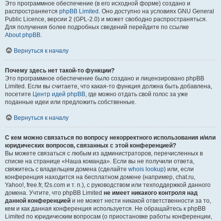
Это программное обеспечение (в его исходной форме) создано и
распространяется
phpBB Limited
. Оно доступно на условиях GNU General
Public Licence, версии 2 (GPL-2.0) и может свободно распространяться.
Для получения более подробных сведений перейдите по ссылке
About phpBB
.
Вернуться к началу
Почему здесь нет такой-то функции?
Это программное обеспечение было создано и лицензировано phpBB
Limited. Если вы считаете, что какая-то функция должна быть добавлена,
посетите
Центр идей phpBB
, где можно отдать свой голос за уже
поданные идеи или предложить собственные.
Вернуться к началу
С кем можно связаться по вопросу некорректного использования и/или
юридических вопросов, связанных с этой конференцией?
Вы можете связаться с любым из администраторов, перечисленных в
списке на странице «Наша команда». Если вы не получили ответа,
свяжитесь с владельцем домена (сделайте
whois lookup
) или, если
конференция находится на бесплатном домене (например, chat.ru,
Yahoo!, free.fr, f2s.com и т. п.), с руководством или техподдержкой данного
домена. Учтите, что phpBB Limited
не имеет никакого контроля над
данной конференцией
и не может нести никакой ответственности за то,
кем и как данная конференция используется. Не обращайтесь к phpBB
Limited по юридическим вопросам (о приостановке работы конференции,