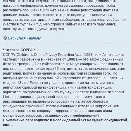
Вы можете этого и не делать. Всё зависит от того, как администратор
настроил конференцию: должны ли вы зарегистрироваться, чтобы
размещать сообщения, или нет. Тем не менее регистрация даёт вам
дополнительные возможности, которые недоступны анонимным
пользователям: аватары, личные сообщения, отправка email-сообщений,
участие в группах и т. д. Регистрация займёт у вас всего пару минут,
поэтому мы рекомендуем это сделать.
Вернуться к началу
Что такое COPPA?
COPPA (Children’s Online Privacy Protection Act of 1998), или Акт о защите
частных прав ребёнка в интернете от 1998 г. — это закон Соединённых
Штатов, требующий от сайтов, которые могут собирать информацию от
несовершеннолетних младше 13 лет, иметь на это письменное согласие
родителей. Допустимо наличие иного вида подтверждения того, что
опекуны разрешают сбор личной информации от несовершеннолетних
младше 13 лет. Если вы не уверены, применимо ли это к вам, как к
регистрирующемуся на конференции, или к самой конференции,
обратитесь за помощью к юрисконсульту. Обратите внимание, что phpBB
Limited администрация данной конференции не может давать
рекомендаций по правовым вопросам и не является объектом
юридических отношений, кроме указанных в ответе на вопрос «С кем
можно связаться по вопросу некорректного использования и/или
юридических вопросов, связанных с этой конференцией?».
Примечание переводчика: в России данный акт не имеет юридической
силы.
.