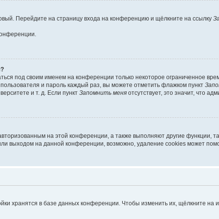
 новый. Перейдите на страницу входа на конференцию и щёлкните на ссылку
З
конференции.
я?
аться под своим именем на конференции только некоторое ограниченное время
я пользователя и пароль каждый раз, вы можете отметить флажком пункт
Запо
ерситете и т. д. Если пункт
Запомнить меня
отсутствует, это значит, что ад
 авторизованным на этой конференции, а также выполняют другие функции, т
ли выходом на данной конференции, возможно, удаление cookies может помо
йки хранятся в базе данных конференции. Чтобы изменить их, щёлкните на 