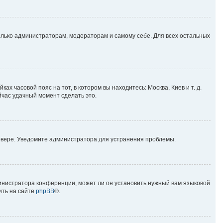
только администраторам, модераторам и самому себе. Для всех остальных
ах часовой пояс на тот, в котором вы находитесь: Москва, Киев и т. д.
йчас удачный момент сделать это.
ервере. Уведомите администратора для устранения проблемы.
министратора конференции, может ли он установить нужный вам языковой
ить на сайте
phpBB
®.