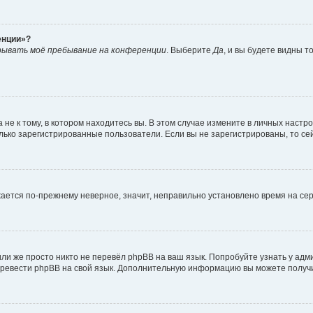
енции»?
рывать моё пребывание на конференции
. Выберите
Да
, и вы будете видны 
е к тому, в котором находитесь вы. В этом случае измените в личных настройк
только зарегистрированные пользователи. Если вы не зарегистрированы, то се
ажается по-прежнему неверное, значит, неправильно установлено время на с
ли же просто никто не перевёл phpBB на ваш язык. Попробуйте узнать у ад
 перевести phpBB на свой язык. Дополнительную информацию вы можете получ