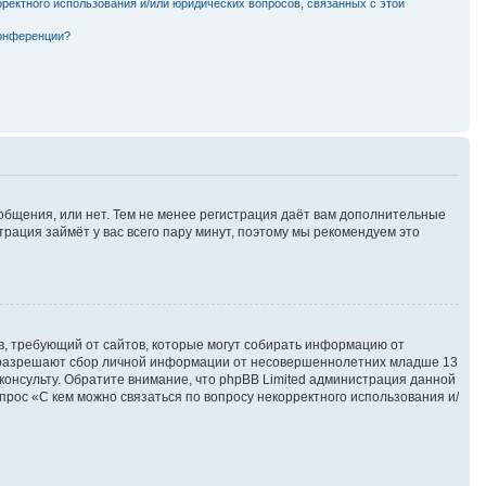
рректного использования и/или юридических вопросов, связанных с этой
конференции?
ообщения, или нет. Тем не менее регистрация даёт вам дополнительные
трация займёт у вас всего пару минут, поэтому мы рекомендуем это
атов, требующий от сайтов, которые могут собирать информацию от
ны разрешают сбор личной информации от несовершеннолетних младше 13
сконсульту. Обратите внимание, что phpBB Limited администрация данной
рос «С кем можно связаться по вопросу некорректного использования и/