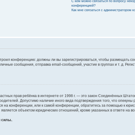
С кем можно связаться по вопросу неко
конференцией?
Как мне связаться с администратором 
настроил конференцию: должны ли вы зарегистрироваться, чтобы размещать с
чные сообщения, отправка email-сообщений, участие в группах и т. д. Регис
щите частных прав ребёнка в интернете от 1998 г. — это закон Соединённых Шт
 родителей. Допустимо наличие иного вида подтверждения того, что опеку
муся на конференции, или к самой конференции, обратитесь за помощью к юри
является объектом юридических отношений, кроме указанных в ответе на воп
 силы.
.