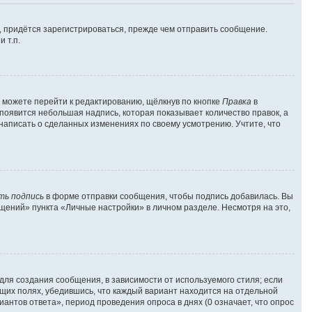
 придётся зарегистрироваться, прежде чем отправить сообщение.
 т.п.
 можете перейти к редактированию, щёлкнув по кнопке
Правка
в
 появится небольшая надпись, которая показывает количество правок, а
 написать о сделанных изменениях по своему усмотрению. Учтите, что
ть подпись
в форме отправки сообщения, чтобы подпись добавилась. Вы
ений» пункта «Личные настройки» в личном разделе. Несмотря на это,
ля создания сообщения, в зависимости от используемого стиля; если
ующих полях, убедившись, что каждый вариант находится на отдельной
антов ответа», период проведения опроса в днях (0 означает, что опрос