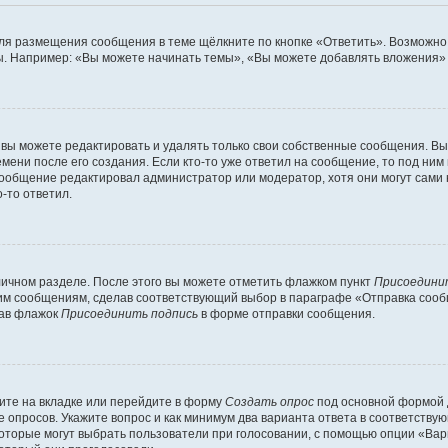
ля размещения сообщения в теме щёлкните по кнопке «Ответить». Возможно,
. Например: «Вы можете начинать темы», «Вы можете добавлять вложения» и
вы можете редактировать и удалять только свои собственные сообщения. Вы
мени после его создания. Если кто-то уже ответил на сообщение, то под ним
 сообщение редактировал администратор или модератор, хотя они могут сами
-то ответил.
личном разделе. После этого вы можете отметить флажком пункт
Присоедини
им сообщениям, сделав соответствующий выбор в параграфе «Отправка сообщ
рав флажок
Присоединить подпись
в форме отправки сообщения.
ите на вкладке или перейдите в форму
Создать опрос
под основной формой д
ие опросов. Укажите вопрос и как минимум два варианта ответа в соответств
которые могут выбрать пользователи при голосовании, с помощью опции «Вари