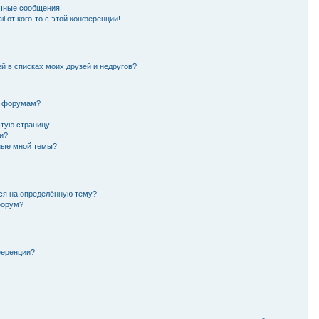
чные сообщения!
l от кого-то с этой конференции!
й в списках моих друзей и недругов?
и форумам?
стую страницу!
и?
нные мной темы?
ься на определённую тему?
форум?
ференции?