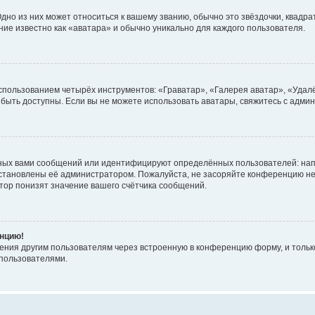
но из них может относиться к вашему званию, обычно это звёздочки, квадрат
ние известно как «аватара» и обычно уникально для каждого пользователя.
использованием четырёх инструментов: «Граватар», «Галерея аватар», «Уда
ут быть доступны. Если вы не можете использовать аватары, свяжитесь с ад
ных вами сообщений или идентифицируют определённых пользователей: нап
установлены её администратором. Пожалуйста, не засоряйте конференцию не
ор понизят значение вашего счётчика сообщений.
енцию!
ения другим пользователям через встроенную в конференцию форму, и только
пользователями.