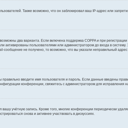
зователей. Также возможно, что он заблокировал ваш IP-адрес или запретил
 возможны два варианта. Если включена поддержка COPPA и при регистрации 
ыли активированы пользователями или администратором до входа в систему.
l-сообщение не получено, то возможно, что вы указали неправильный адрес 
ы правильно вводите имя пользователя и пароль. Если данные введены прави
конфигурации конференции, свяжитесь с администратором для исправления н
л вашу учётную запись. Кроме того, многие конференции периодически удал
трироваться снова и активнее участвовать в дискуссиях.