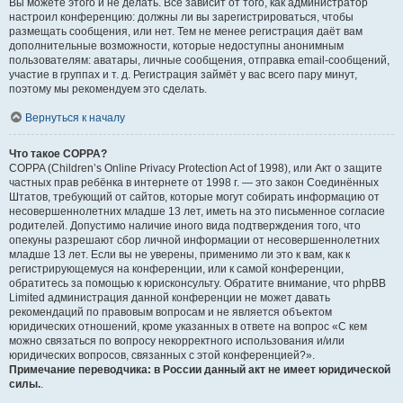
Вы можете этого и не делать. Всё зависит от того, как администратор
настроил конференцию: должны ли вы зарегистрироваться, чтобы
размещать сообщения, или нет. Тем не менее регистрация даёт вам
дополнительные возможности, которые недоступны анонимным
пользователям: аватары, личные сообщения, отправка email-сообщений,
участие в группах и т. д. Регистрация займёт у вас всего пару минут,
поэтому мы рекомендуем это сделать.
Вернуться к началу
Что такое COPPA?
COPPA (Children’s Online Privacy Protection Act of 1998), или Акт о защите
частных прав ребёнка в интернете от 1998 г. — это закон Соединённых
Штатов, требующий от сайтов, которые могут собирать информацию от
несовершеннолетних младше 13 лет, иметь на это письменное согласие
родителей. Допустимо наличие иного вида подтверждения того, что
опекуны разрешают сбор личной информации от несовершеннолетних
младше 13 лет. Если вы не уверены, применимо ли это к вам, как к
регистрирующемуся на конференции, или к самой конференции,
обратитесь за помощью к юрисконсульту. Обратите внимание, что phpBB
Limited администрация данной конференции не может давать
рекомендаций по правовым вопросам и не является объектом
юридических отношений, кроме указанных в ответе на вопрос «С кем
можно связаться по вопросу некорректного использования и/или
юридических вопросов, связанных с этой конференцией?».
Примечание переводчика: в России данный акт не имеет юридической
силы.
.