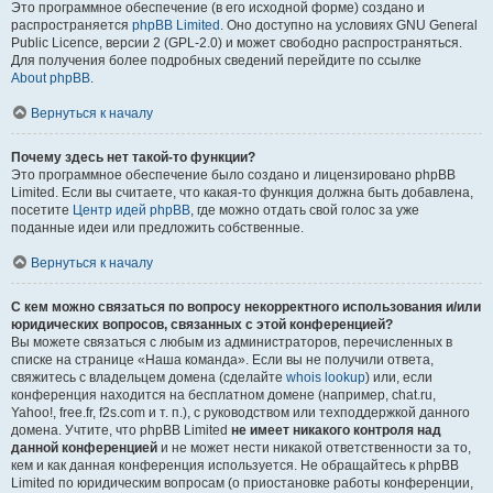
Это программное обеспечение (в его исходной форме) создано и
распространяется
phpBB Limited
. Оно доступно на условиях GNU General
Public Licence, версии 2 (GPL-2.0) и может свободно распространяться.
Для получения более подробных сведений перейдите по ссылке
About phpBB
.
Вернуться к началу
Почему здесь нет такой-то функции?
Это программное обеспечение было создано и лицензировано phpBB
Limited. Если вы считаете, что какая-то функция должна быть добавлена,
посетите
Центр идей phpBB
, где можно отдать свой голос за уже
поданные идеи или предложить собственные.
Вернуться к началу
С кем можно связаться по вопросу некорректного использования и/или
юридических вопросов, связанных с этой конференцией?
Вы можете связаться с любым из администраторов, перечисленных в
списке на странице «Наша команда». Если вы не получили ответа,
свяжитесь с владельцем домена (сделайте
whois lookup
) или, если
конференция находится на бесплатном домене (например, chat.ru,
Yahoo!, free.fr, f2s.com и т. п.), с руководством или техподдержкой данного
домена. Учтите, что phpBB Limited
не имеет никакого контроля над
данной конференцией
и не может нести никакой ответственности за то,
кем и как данная конференция используется. Не обращайтесь к phpBB
Limited по юридическим вопросам (о приостановке работы конференции,