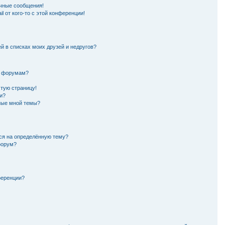
чные сообщения!
l от кого-то с этой конференции!
й в списках моих друзей и недругов?
и форумам?
стую страницу!
и?
нные мной темы?
ься на определённую тему?
форум?
ференции?