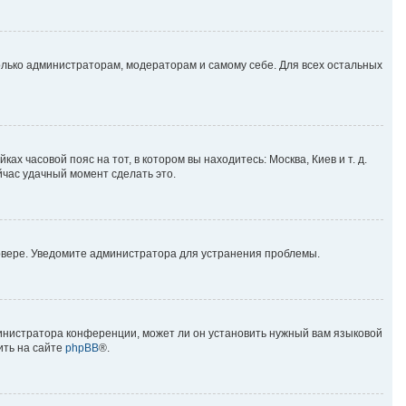
только администраторам, модераторам и самому себе. Для всех остальных
ах часовой пояс на тот, в котором вы находитесь: Москва, Киев и т. д.
йчас удачный момент сделать это.
ервере. Уведомите администратора для устранения проблемы.
министратора конференции, может ли он установить нужный вам языковой
ить на сайте
phpBB
®.