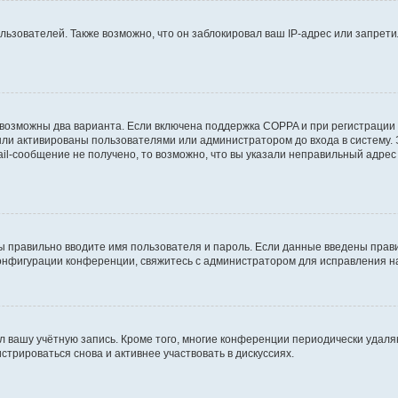
зователей. Также возможно, что он заблокировал ваш IP-адрес или запретил
 возможны два варианта. Если включена поддержка COPPA и при регистрации 
ыли активированы пользователями или администратором до входа в систему.
l-сообщение не получено, то возможно, что вы указали неправильный адрес 
ы правильно вводите имя пользователя и пароль. Если данные введены прави
конфигурации конференции, свяжитесь с администратором для исправления н
л вашу учётную запись. Кроме того, многие конференции периодически удал
трироваться снова и активнее участвовать в дискуссиях.