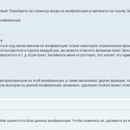
 новый. Перейдите на страницу входа на конференцию и щёлкните на ссылку
З
конференции.
я?
аться под своим именем на конференции только некоторое ограниченное время
я пользователя и пароль каждый раз, вы можете отметить флажком пункт
Запо
ерситете и т. д. Если пункт
Запомнить меня
отсутствует, это значит, что ад
 авторизованным на этой конференции, а также выполняют другие функции, т
ли выходом на данной конференции, возможно, удаление cookies может помо
йки хранятся в базе данных конференции. Чтобы изменить их, щёлкните на 