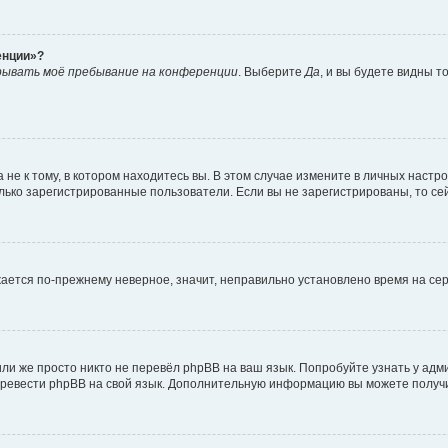
енции»?
рывать моё пребывание на конференции
. Выберите
Да
, и вы будете видны 
е к тому, в котором находитесь вы. В этом случае измените в личных настройк
только зарегистрированные пользователи. Если вы не зарегистрированы, то се
ажается по-прежнему неверное, значит, неправильно установлено время на с
ли же просто никто не перевёл phpBB на ваш язык. Попробуйте узнать у ад
 перевести phpBB на свой язык. Дополнительную информацию вы можете получ