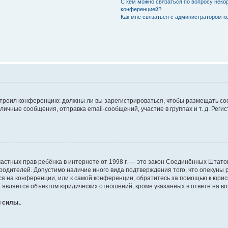
С кем можно связаться по вопросу неко
конференцией?
Как мне связаться с администратором 
настроил конференцию: должны ли вы зарегистрироваться, чтобы размещать с
чные сообщения, отправка email-сообщений, участие в группах и т. д. Регис
щите частных прав ребёнка в интернете от 1998 г. — это закон Соединённых Шт
 родителей. Допустимо наличие иного вида подтверждения того, что опеку
муся на конференции, или к самой конференции, обратитесь за помощью к юри
является объектом юридических отношений, кроме указанных в ответе на воп
 силы.
.