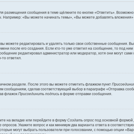
ля размещения сообщения в теме щёлкните по кнопке «Ответить». Возможно,
. Например: «Вы можете начинать темы», «Вы можете добавлять вложения» и
вы можете редактировать и удалять только свои собственные сообщения. Вы
мени после его создания. Если кто-то уже ответил на сообщение, то под ним
 сообщение редактировал администратор или модератор, хотя они могут сами
-то ответил.
личном разделе. После этого вы можете отметить флажком пункт
Присоедини
им сообщениям, сделав соответствующий выбор в параграфе «Отправка сообщ
рав флажок
Присоединить подпись
в форме отправки сообщения.
ите на вкладке или перейдите в форму
Создать опрос
под основной формой д
ие опросов. Укажите вопрос и как минимум два варианта ответа в соответств
которые могут выбрать пользователи при голосовании, с помощью опции «Вари