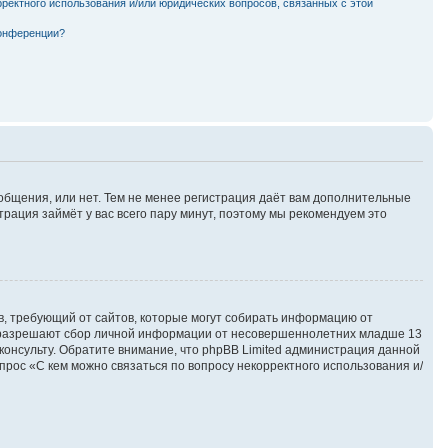
рректного использования и/или юридических вопросов, связанных с этой
конференции?
ообщения, или нет. Тем не менее регистрация даёт вам дополнительные
трация займёт у вас всего пару минут, поэтому мы рекомендуем это
атов, требующий от сайтов, которые могут собирать информацию от
ны разрешают сбор личной информации от несовершеннолетних младше 13
сконсульту. Обратите внимание, что phpBB Limited администрация данной
рос «С кем можно связаться по вопросу некорректного использования и/