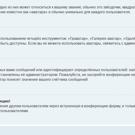
но из них может относиться к вашему званию, обычно это звёздочки, квадрат
ние известно как «аватара» и обычно уникально для каждого пользователя.
использованием четырёх инструментов: «Граватар», «Галерея аватар», «Уда
ут быть доступны. Если вы не можете использовать аватары, свяжитесь с ад
ных вами сообщений или идентифицируют определённых пользователей: нап
установлены её администратором. Пожалуйста, не засоряйте конференцию не
ор понизят значение вашего счётчика сообщений.
енцию!
ения другим пользователям через встроенную в конференцию форму, и только
пользователями.