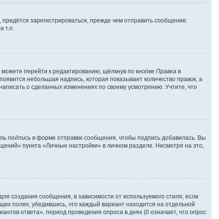
 придётся зарегистрироваться, прежде чем отправить сообщение.
 т.п.
 можете перейти к редактированию, щёлкнув по кнопке
Правка
в
 появится небольшая надпись, которая показывает количество правок, а
 написать о сделанных изменениях по своему усмотрению. Учтите, что
ть подпись
в форме отправки сообщения, чтобы подпись добавилась. Вы
ений» пункта «Личные настройки» в личном разделе. Несмотря на это,
ля создания сообщения, в зависимости от используемого стиля; если
ующих полях, убедившись, что каждый вариант находится на отдельной
антов ответа», период проведения опроса в днях (0 означает, что опрос