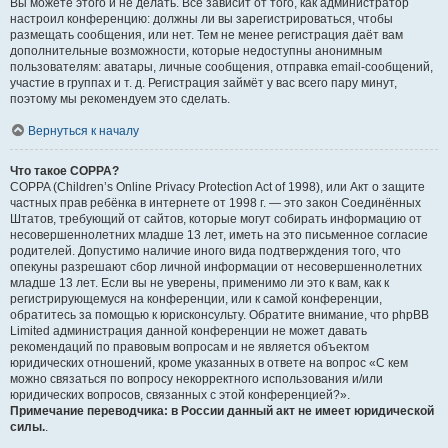
Вы можете этого и не делать. Всё зависит от того, как администратор
настроил конференцию: должны ли вы зарегистрироваться, чтобы
размещать сообщения, или нет. Тем не менее регистрация даёт вам
дополнительные возможности, которые недоступны анонимным
пользователям: аватары, личные сообщения, отправка email-сообщений,
участие в группах и т. д. Регистрация займёт у вас всего пару минут,
поэтому мы рекомендуем это сделать.
Вернуться к началу
Что такое COPPA?
COPPA (Children’s Online Privacy Protection Act of 1998), или Акт о защите
частных прав ребёнка в интернете от 1998 г. — это закон Соединённых
Штатов, требующий от сайтов, которые могут собирать информацию от
несовершеннолетних младше 13 лет, иметь на это письменное согласие
родителей. Допустимо наличие иного вида подтверждения того, что
опекуны разрешают сбор личной информации от несовершеннолетних
младше 13 лет. Если вы не уверены, применимо ли это к вам, как к
регистрирующемуся на конференции, или к самой конференции,
обратитесь за помощью к юрисконсульту. Обратите внимание, что phpBB
Limited администрация данной конференции не может давать
рекомендаций по правовым вопросам и не является объектом
юридических отношений, кроме указанных в ответе на вопрос «С кем
можно связаться по вопросу некорректного использования и/или
юридических вопросов, связанных с этой конференцией?».
Примечание переводчика: в России данный акт не имеет юридической
силы.
.