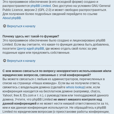
Это программное обеспечение (в его исходной форме) создано и
распространяется
phpBB Limited
. Оно доступно на условиях GNU General
Public Licence, версии 2 (GPL-2.0) и может свободно распространяться.
Для получения более подробных сведений перейдите по ссылке
About phpBB
.
Вернуться к началу
Почему здесь нет такой-то функции?
Это программное обеспечение было создано и лицензировано phpBB
Limited. Если вы считаете, что какая-то функция должна быть добавлена,
посетите
Центр идей phpBB
, где можно отдать свой голос за уже
поданные идеи или предложить собственные.
Вернуться к началу
С кем можно связаться по вопросу некорректного использования и/или
юридических вопросов, связанных с этой конференцией?
Вы можете связаться с любым из администраторов, перечисленных в
списке на странице «Наша команда». Если вы не получили ответа,
свяжитесь с владельцем домена (сделайте
whois lookup
) или, если
конференция находится на бесплатном домене (например, chat.ru,
Yahoo!, free.fr, f2s.com и т. п.), с руководством или техподдержкой данного
домена. Учтите, что phpBB Limited
не имеет никакого контроля над
данной конференцией
и не может нести никакой ответственности за то,
кем и как данная конференция используется. Не обращайтесь к phpBB
Limited по юридическим вопросам (о приостановке работы конференции,