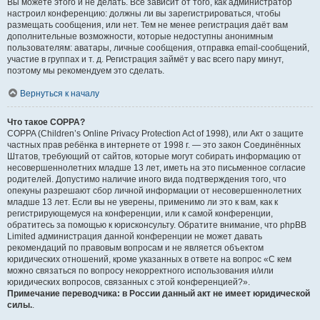
Вы можете этого и не делать. Всё зависит от того, как администратор
настроил конференцию: должны ли вы зарегистрироваться, чтобы
размещать сообщения, или нет. Тем не менее регистрация даёт вам
дополнительные возможности, которые недоступны анонимным
пользователям: аватары, личные сообщения, отправка email-сообщений,
участие в группах и т. д. Регистрация займёт у вас всего пару минут,
поэтому мы рекомендуем это сделать.
Вернуться к началу
Что такое COPPA?
COPPA (Children’s Online Privacy Protection Act of 1998), или Акт о защите
частных прав ребёнка в интернете от 1998 г. — это закон Соединённых
Штатов, требующий от сайтов, которые могут собирать информацию от
несовершеннолетних младше 13 лет, иметь на это письменное согласие
родителей. Допустимо наличие иного вида подтверждения того, что
опекуны разрешают сбор личной информации от несовершеннолетних
младше 13 лет. Если вы не уверены, применимо ли это к вам, как к
регистрирующемуся на конференции, или к самой конференции,
обратитесь за помощью к юрисконсульту. Обратите внимание, что phpBB
Limited администрация данной конференции не может давать
рекомендаций по правовым вопросам и не является объектом
юридических отношений, кроме указанных в ответе на вопрос «С кем
можно связаться по вопросу некорректного использования и/или
юридических вопросов, связанных с этой конференцией?».
Примечание переводчика: в России данный акт не имеет юридической
силы.
.