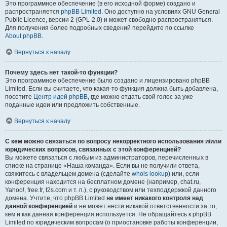
Это программное обеспечение (в его исходной форме) создано и
распространяется
phpBB Limited
. Оно доступно на условиях GNU General
Public Licence, версии 2 (GPL-2.0) и может свободно распространяться.
Для получения более подробных сведений перейдите по ссылке
About phpBB
.
Вернуться к началу
Почему здесь нет такой-то функции?
Это программное обеспечение было создано и лицензировано phpBB
Limited. Если вы считаете, что какая-то функция должна быть добавлена,
посетите
Центр идей phpBB
, где можно отдать свой голос за уже
поданные идеи или предложить собственные.
Вернуться к началу
С кем можно связаться по вопросу некорректного использования и/или
юридических вопросов, связанных с этой конференцией?
Вы можете связаться с любым из администраторов, перечисленных в
списке на странице «Наша команда». Если вы не получили ответа,
свяжитесь с владельцем домена (сделайте
whois lookup
) или, если
конференция находится на бесплатном домене (например, chat.ru,
Yahoo!, free.fr, f2s.com и т. п.), с руководством или техподдержкой данного
домена. Учтите, что phpBB Limited
не имеет никакого контроля над
данной конференцией
и не может нести никакой ответственности за то,
кем и как данная конференция используется. Не обращайтесь к phpBB
Limited по юридическим вопросам (о приостановке работы конференции,