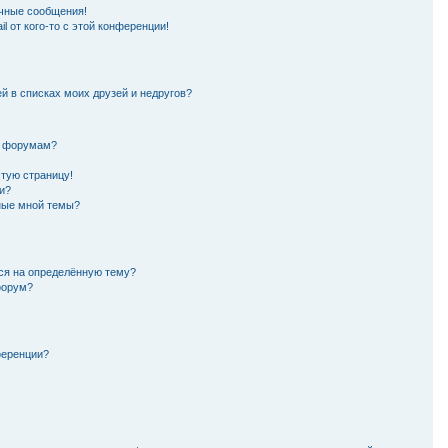
чные сообщения!
l от кого-то с этой конференции!
й в списках моих друзей и недругов?
и форумам?
стую страницу!
и?
нные мной темы?
ься на определённую тему?
форум?
ференции?