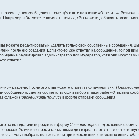
ля размещения сообщения в теме щёлкните по кнопке «Ответить». Возможно,
. Например: «Вы можете начинать темы», «Вы можете добавлять вложения» и
вы можете редактировать и удалять только свои собственные сообщения. Вы
мени после его создания. Если кто-то уже ответил на сообщение, то под ним
 сообщение редактировал администратор или модератор, хотя они могут сами
-то ответил.
личном разделе. После этого вы можете отметить флажком пункт
Присоедини
им сообщениям, сделав соответствующий выбор в параграфе «Отправка сообщ
рав флажок
Присоединить подпись
в форме отправки сообщения.
ите на вкладке или перейдите в форму
Создать опрос
под основной формой д
ие опросов. Укажите вопрос и как минимум два варианта ответа в соответств
которые могут выбрать пользователи при голосовании, с помощью опции «Вари