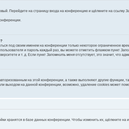
 новый. Перейдите на страницу входа на конференцию и щёлкните на ссылку
З
конференции.
я?
аться под своим именем на конференции только некоторое ограниченное время
я пользователя и пароль каждый раз, вы можете отметить флажком пункт
Запо
ерситете и т. д. Если пункт
Запомнить меня
отсутствует, это значит, что ад
 авторизованным на этой конференции, а также выполняют другие функции, т
ли выходом на данной конференции, возможно, удаление cookies может помо
йки хранятся в базе данных конференции. Чтобы изменить их, щёлкните на 