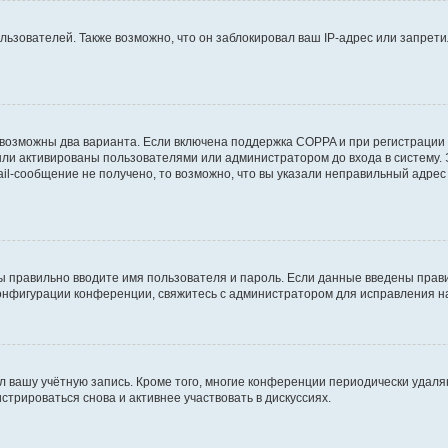
зователей. Также возможно, что он заблокировал ваш IP-адрес или запретил
 возможны два варианта. Если включена поддержка COPPA и при регистрации 
ыли активированы пользователями или администратором до входа в систему.
l-сообщение не получено, то возможно, что вы указали неправильный адрес 
ы правильно вводите имя пользователя и пароль. Если данные введены прави
конфигурации конференции, свяжитесь с администратором для исправления н
л вашу учётную запись. Кроме того, многие конференции периодически удал
трироваться снова и активнее участвовать в дискуссиях.