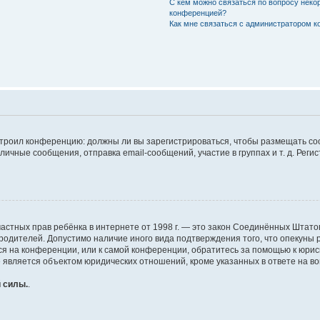
С кем можно связаться по вопросу неко
конференцией?
Как мне связаться с администратором 
настроил конференцию: должны ли вы зарегистрироваться, чтобы размещать с
чные сообщения, отправка email-сообщений, участие в группах и т. д. Регис
щите частных прав ребёнка в интернете от 1998 г. — это закон Соединённых Шт
 родителей. Допустимо наличие иного вида подтверждения того, что опеку
муся на конференции, или к самой конференции, обратитесь за помощью к юри
является объектом юридических отношений, кроме указанных в ответе на воп
 силы.
.