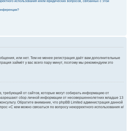
рректного использования и/или юридических вопросов, связанных с этой
конференции?
ообщения, или нет. Тем не менее регистрация даёт вам дополнительные
трация займёт у вас всего пару минут, поэтому мы рекомендуем это
атов, требующий от сайтов, которые могут собирать информацию от
ны разрешают сбор личной информации от несовершеннолетних младше 13
сконсульту. Обратите внимание, что phpBB Limited администрация данной
рос «С кем можно связаться по вопросу некорректного использования и/