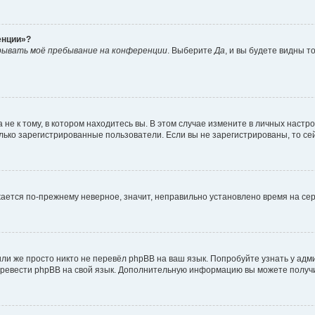
енции»?
рывать моё пребывание на конференции
. Выберите
Да
, и вы будете видны 
е к тому, в котором находитесь вы. В этом случае измените в личных настройк
только зарегистрированные пользователи. Если вы не зарегистрированы, то се
ажается по-прежнему неверное, значит, неправильно установлено время на с
ли же просто никто не перевёл phpBB на ваш язык. Попробуйте узнать у ад
 перевести phpBB на свой язык. Дополнительную информацию вы можете получ