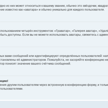
но из них может относиться к вашему званию, обычно это звёздочки, квадрат
ние известно как «аватара» и обычно уникально для каждого пользователя.
использованием четырёх инструментов: «Граватар», «Галерея аватар», «Уда
ут быть доступны. Если вы не можете использовать аватары, свяжитесь с ад
ных вами сообщений или идентифицируют определённых пользователей: нап
установлены её администратором. Пожалуйста, не засоряйте конференцию не
ор понизят значение вашего счётчика сообщений.
енцию!
ения другим пользователям через встроенную в конференцию форму, и только
пользователями.