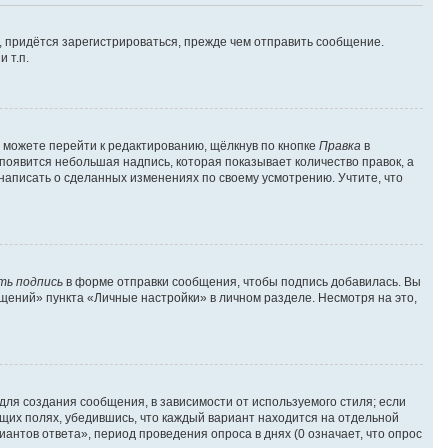
 придётся зарегистрироваться, прежде чем отправить сообщение.
 т.п.
 можете перейти к редактированию, щёлкнув по кнопке
Правка
в
 появится небольшая надпись, которая показывает количество правок, а
 написать о сделанных изменениях по своему усмотрению. Учтите, что
ть подпись
в форме отправки сообщения, чтобы подпись добавилась. Вы
ений» пункта «Личные настройки» в личном разделе. Несмотря на это,
ля создания сообщения, в зависимости от используемого стиля; если
ующих полях, убедившись, что каждый вариант находится на отдельной
антов ответа», период проведения опроса в днях (0 означает, что опрос