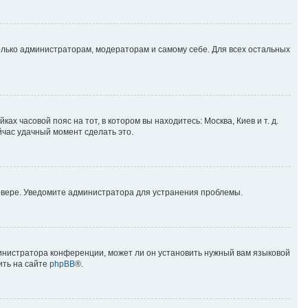
только администраторам, модераторам и самому себе. Для всех остальных
ах часовой пояс на тот, в котором вы находитесь: Москва, Киев и т. д.
йчас удачный момент сделать это.
ервере. Уведомите администратора для устранения проблемы.
министратора конференции, может ли он установить нужный вам языковой
ить на сайте
phpBB
®.