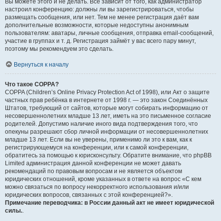
Вы можете этого и не делать. Всё зависит от того, как администратор
настроил конференцию: должны ли вы зарегистрироваться, чтобы
размещать сообщения, или нет. Тем не менее регистрация даёт вам
дополнительные возможности, которые недоступны анонимным
пользователям: аватары, личные сообщения, отправка email-сообщений,
участие в группах и т. д. Регистрация займёт у вас всего пару минут,
поэтому мы рекомендуем это сделать.
Вернуться к началу
Что такое COPPA?
COPPA (Children’s Online Privacy Protection Act of 1998), или Акт о защите
частных прав ребёнка в интернете от 1998 г. — это закон Соединённых
Штатов, требующий от сайтов, которые могут собирать информацию от
несовершеннолетних младше 13 лет, иметь на это письменное согласие
родителей. Допустимо наличие иного вида подтверждения того, что
опекуны разрешают сбор личной информации от несовершеннолетних
младше 13 лет. Если вы не уверены, применимо ли это к вам, как к
регистрирующемуся на конференции, или к самой конференции,
обратитесь за помощью к юрисконсульту. Обратите внимание, что phpBB
Limited администрация данной конференции не может давать
рекомендаций по правовым вопросам и не является объектом
юридических отношений, кроме указанных в ответе на вопрос «С кем
можно связаться по вопросу некорректного использования и/или
юридических вопросов, связанных с этой конференцией?».
Примечание переводчика: в России данный акт не имеет юридической
силы.
.