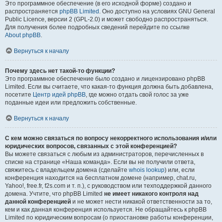
Это программное обеспечение (в его исходной форме) создано и
распространяется
phpBB Limited
. Оно доступно на условиях GNU General
Public Licence, версии 2 (GPL-2.0) и может свободно распространяться.
Для получения более подробных сведений перейдите по ссылке
About phpBB
.
Вернуться к началу
Почему здесь нет такой-то функции?
Это программное обеспечение было создано и лицензировано phpBB
Limited. Если вы считаете, что какая-то функция должна быть добавлена,
посетите
Центр идей phpBB
, где можно отдать свой голос за уже
поданные идеи или предложить собственные.
Вернуться к началу
С кем можно связаться по вопросу некорректного использования и/или
юридических вопросов, связанных с этой конференцией?
Вы можете связаться с любым из администраторов, перечисленных в
списке на странице «Наша команда». Если вы не получили ответа,
свяжитесь с владельцем домена (сделайте
whois lookup
) или, если
конференция находится на бесплатном домене (например, chat.ru,
Yahoo!, free.fr, f2s.com и т. п.), с руководством или техподдержкой данного
домена. Учтите, что phpBB Limited
не имеет никакого контроля над
данной конференцией
и не может нести никакой ответственности за то,
кем и как данная конференция используется. Не обращайтесь к phpBB
Limited по юридическим вопросам (о приостановке работы конференции,