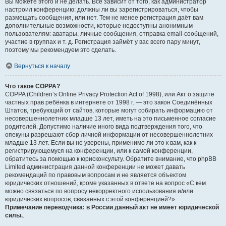
Вы можете этого и не делать. Всё зависит от того, как администратор
настроил конференцию: должны ли вы зарегистрироваться, чтобы
размещать сообщения, или нет. Тем не менее регистрация даёт вам
дополнительные возможности, которые недоступны анонимным
пользователям: аватары, личные сообщения, отправка email-сообщений,
участие в группах и т. д. Регистрация займёт у вас всего пару минут,
поэтому мы рекомендуем это сделать.
Вернуться к началу
Что такое COPPA?
COPPA (Children’s Online Privacy Protection Act of 1998), или Акт о защите
частных прав ребёнка в интернете от 1998 г. — это закон Соединённых
Штатов, требующий от сайтов, которые могут собирать информацию от
несовершеннолетних младше 13 лет, иметь на это письменное согласие
родителей. Допустимо наличие иного вида подтверждения того, что
опекуны разрешают сбор личной информации от несовершеннолетних
младше 13 лет. Если вы не уверены, применимо ли это к вам, как к
регистрирующемуся на конференции, или к самой конференции,
обратитесь за помощью к юрисконсульту. Обратите внимание, что phpBB
Limited администрация данной конференции не может давать
рекомендаций по правовым вопросам и не является объектом
юридических отношений, кроме указанных в ответе на вопрос «С кем
можно связаться по вопросу некорректного использования и/или
юридических вопросов, связанных с этой конференцией?».
Примечание переводчика: в России данный акт не имеет юридической
силы.
.