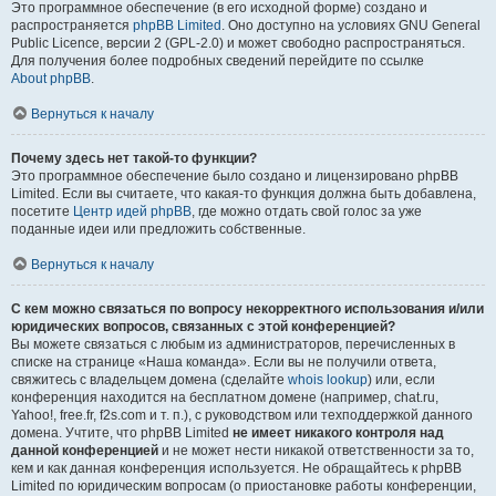
Это программное обеспечение (в его исходной форме) создано и
распространяется
phpBB Limited
. Оно доступно на условиях GNU General
Public Licence, версии 2 (GPL-2.0) и может свободно распространяться.
Для получения более подробных сведений перейдите по ссылке
About phpBB
.
Вернуться к началу
Почему здесь нет такой-то функции?
Это программное обеспечение было создано и лицензировано phpBB
Limited. Если вы считаете, что какая-то функция должна быть добавлена,
посетите
Центр идей phpBB
, где можно отдать свой голос за уже
поданные идеи или предложить собственные.
Вернуться к началу
С кем можно связаться по вопросу некорректного использования и/или
юридических вопросов, связанных с этой конференцией?
Вы можете связаться с любым из администраторов, перечисленных в
списке на странице «Наша команда». Если вы не получили ответа,
свяжитесь с владельцем домена (сделайте
whois lookup
) или, если
конференция находится на бесплатном домене (например, chat.ru,
Yahoo!, free.fr, f2s.com и т. п.), с руководством или техподдержкой данного
домена. Учтите, что phpBB Limited
не имеет никакого контроля над
данной конференцией
и не может нести никакой ответственности за то,
кем и как данная конференция используется. Не обращайтесь к phpBB
Limited по юридическим вопросам (о приостановке работы конференции,