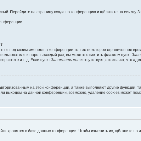
 новый. Перейдите на страницу входа на конференцию и щёлкните на ссылку
З
конференции.
я?
аться под своим именем на конференции только некоторое ограниченное время
я пользователя и пароль каждый раз, вы можете отметить флажком пункт
Запо
ерситете и т. д. Если пункт
Запомнить меня
отсутствует, это значит, что ад
 авторизованным на этой конференции, а также выполняют другие функции, т
ли выходом на данной конференции, возможно, удаление cookies может помо
йки хранятся в базе данных конференции. Чтобы изменить их, щёлкните на 