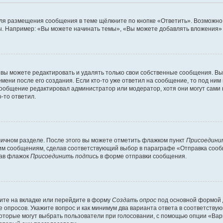
ля размещения сообщения в теме щёлкните по кнопке «Ответить». Возможно,
. Например: «Вы можете начинать темы», «Вы можете добавлять вложения» и
вы можете редактировать и удалять только свои собственные сообщения. Вы
мени после его создания. Если кто-то уже ответил на сообщение, то под ним
 сообщение редактировал администратор или модератор, хотя они могут сами
-то ответил.
личном разделе. После этого вы можете отметить флажком пункт
Присоедини
им сообщениям, сделав соответствующий выбор в параграфе «Отправка сообщ
рав флажок
Присоединить подпись
в форме отправки сообщения.
ите на вкладке или перейдите в форму
Создать опрос
под основной формой д
ие опросов. Укажите вопрос и как минимум два варианта ответа в соответств
которые могут выбрать пользователи при голосовании, с помощью опции «Вари