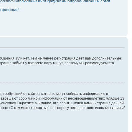
рректного использования и/или юридических вопросов, связанных с этой
конференции?
ообщения, или нет. Тем не менее регистрация даёт вам дополнительные
трация займёт у вас всего пару минут, поэтому мы рекомендуем это
атов, требующий от сайтов, которые могут собирать информацию от
ны разрешают сбор личной информации от несовершеннолетних младше 13
сконсульту. Обратите внимание, что phpBB Limited администрация данной
рос «С кем можно связаться по вопросу некорректного использования и/