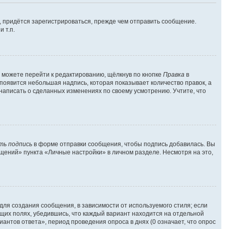
 придётся зарегистрироваться, прежде чем отправить сообщение.
 т.п.
 можете перейти к редактированию, щёлкнув по кнопке
Правка
в
 появится небольшая надпись, которая показывает количество правок, а
 написать о сделанных изменениях по своему усмотрению. Учтите, что
ть подпись
в форме отправки сообщения, чтобы подпись добавилась. Вы
ений» пункта «Личные настройки» в личном разделе. Несмотря на это,
ля создания сообщения, в зависимости от используемого стиля; если
ующих полях, убедившись, что каждый вариант находится на отдельной
антов ответа», период проведения опроса в днях (0 означает, что опрос