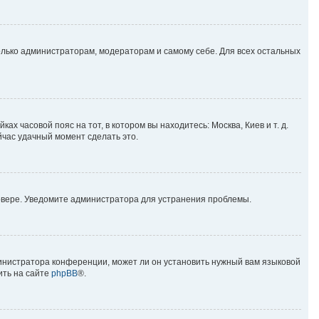
только администраторам, модераторам и самому себе. Для всех остальных
ах часовой пояс на тот, в котором вы находитесь: Москва, Киев и т. д.
йчас удачный момент сделать это.
ервере. Уведомите администратора для устранения проблемы.
министратора конференции, может ли он установить нужный вам языковой
ить на сайте
phpBB
®.