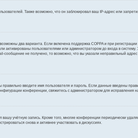
зователей. Также возможно, что он заблокировал ваш IP-адрес или запретил
 возможны два варианта. Если включена поддержка COPPA и при регистрации 
ыли активированы пользователями или администратором до входа в систему.
l-сообщение не получено, то возможно, что вы указали неправильный адрес 
ы правильно вводите имя пользователя и пароль. Если данные введены прави
конфигурации конференции, свяжитесь с администратором для исправления н
л вашу учётную запись. Кроме того, многие конференции периодически удал
трироваться снова и активнее участвовать в дискуссиях.