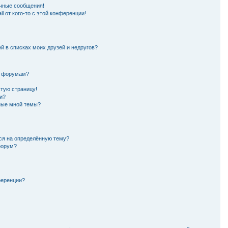
чные сообщения!
l от кого-то с этой конференции!
й в списках моих друзей и недругов?
и форумам?
стую страницу!
и?
нные мной темы?
ься на определённую тему?
форум?
ференции?