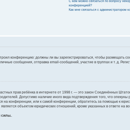
С кем можно связаться по вопросу неко
конференцией?
Как мне связаться с администратором 
настроил конференцию: должны ли вы зарегистрироваться, чтобы размещать с
чные сообщения, отправка email-сообщений, участие в группах и т. д. Регис
щите частных прав ребёнка в интернете от 1998 г. — это закон Соединённых Шт
 родителей. Допустимо наличие иного вида подтверждения того, что опеку
муся на конференции, или к самой конференции, обратитесь за помощью к юри
является объектом юридических отношений, кроме указанных в ответе на воп
 силы.
.