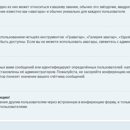
но из них может относиться к вашему званию, обычно это звёздочки, квадрат
ние известно как «аватара» и обычно уникально для каждого пользователя.
использованием четырёх инструментов: «Граватар», «Галерея аватар», «Уда
ут быть доступны. Если вы не можете использовать аватары, свяжитесь с ад
ных вами сообщений или идентифицируют определённых пользователей: нап
установлены её администратором. Пожалуйста, не засоряйте конференцию не
ор понизят значение вашего счётчика сообщений.
енцию!
ения другим пользователям через встроенную в конференцию форму, и только
пользователями.