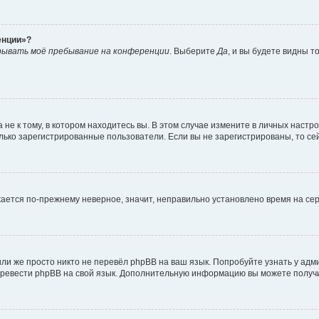
енции»?
рывать моё пребывание на конференции
. Выберите
Да
, и вы будете видны 
е к тому, в котором находитесь вы. В этом случае измените в личных настройк
только зарегистрированные пользователи. Если вы не зарегистрированы, то се
ажается по-прежнему неверное, значит, неправильно установлено время на с
ли же просто никто не перевёл phpBB на ваш язык. Попробуйте узнать у ад
 перевести phpBB на свой язык. Дополнительную информацию вы можете получ