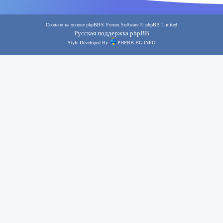
Создано на основе
phpBB
® Forum Software © phpBB Limited
Русская поддержка phpBB
Style Developed By
PHPBB-BG.INFO