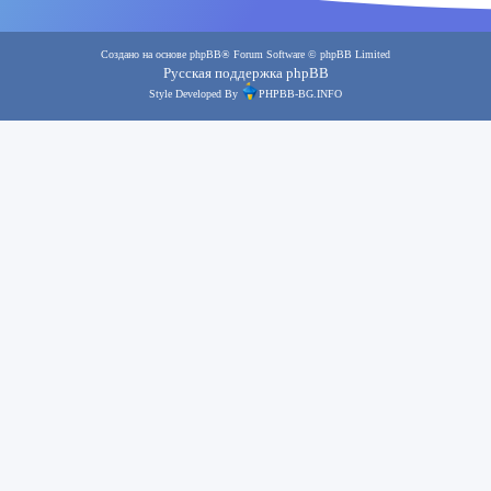
Создано на основе
phpBB
® Forum Software © phpBB Limited
Русская поддержка phpBB
Style Developed By
PHPBB-BG.INFO