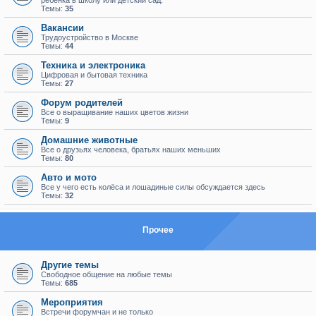
ребенка в школу или детский сад.
Темы:
35
Вакансии
Трудоустройство в Москве
Темы:
44
Техника и электроника
Цифровая и бытовая техника
Темы:
27
Форум родителей
Все о выращивание наших цветов жизни
Темы:
9
Домашние животные
Все о друзьях человека, братьях наших меньших
Темы:
80
Авто и мото
Все у чего есть колёса и лошадиные силы обсуждается здесь
Темы:
32
Прочее
Другие темы
Свободное общение на любые темы
Темы:
685
Мероприятия
Встречи форумчан и не только