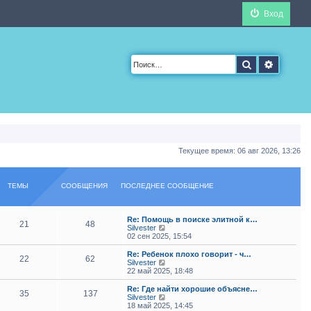
Вход
Поиск
Расшир
Текущее время: 06 авг 2026, 13:26
ТЕМЫ
СООБЩЕНИЯ
ПОСЛЕДНЕЕ СООБЩЕНИЕ
Re: Помощь в поиске элитной к…
21
48
П
Silvester
е
02 сен 2025, 15:54
р
е
Re: Ребенок плохо говорит - ч…
22
62
й
П
Silvester
т
е
22 май 2025, 18:48
и
р
к
е
Re: Где найти хорошие объясне…
35
137
п
й
П
Silvester
о
т
е
18 май 2025, 14:45
с