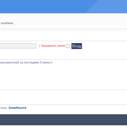
 ошибках.
|
Запомнить меня
ользователей за последние 5 минут)
атель:
SolarHound