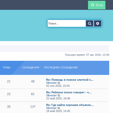
Вход
Поиск
Расшир
Текущее время: 07 авг 2026, 13:46
ТЕМЫ
СООБЩЕНИЯ
ПОСЛЕДНЕЕ СООБЩЕНИЕ
Re: Помощь в поиске элитной к…
21
48
П
Silvester
е
02 сен 2025, 15:54
р
е
Re: Ребенок плохо говорит - ч…
22
62
й
П
Silvester
т
е
22 май 2025, 18:48
и
р
к
е
Re: Где найти хорошие объясне…
35
137
п
й
П
Silvester
о
т
е
18 май 2025, 14:45
с