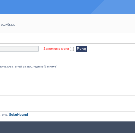
 ошибках.
|
Запомнить меня
пользователей за последние 5 минут)
атель:
SolarHound