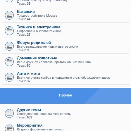
ребенка в школу или детский сад.
Темы:
35
Вакансии
Трудоустройство в Москве
Темы:
44
Техника и электроника
Цифровая и бытовая техника
Темы:
27
Форум родителей
Все о выращивание наших цветов жизни
Темы:
9
Домашние животные
Все о друзьях человека, братьях наших меньших
Темы:
80
Авто и мото
Все у чего есть колёса и лошадиные силы обсуждается здесь
Темы:
32
Прочее
Другие темы
Свободное общение на любые темы
Темы:
682
Мероприятия
Встречи форумчан и не только