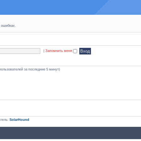
 ошибках.
|
Запомнить меня
пользователей за последние 5 минут)
атель:
SolarHound