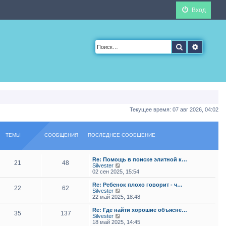
Вход
Поиск
Расшир
Текущее время: 07 авг 2026, 04:02
ТЕМЫ
СООБЩЕНИЯ
ПОСЛЕДНЕЕ СООБЩЕНИЕ
Re: Помощь в поиске элитной к…
21
48
П
Silvester
е
02 сен 2025, 15:54
р
е
Re: Ребенок плохо говорит - ч…
22
62
й
П
Silvester
т
е
22 май 2025, 18:48
и
р
к
е
Re: Где найти хорошие объясне…
35
137
п
й
П
Silvester
о
т
е
18 май 2025, 14:45
с