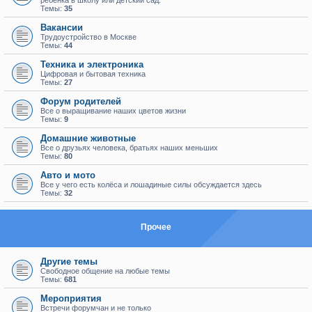
ребенка в школу или детский сад.
Темы:
35
Вакансии
Трудоустройство в Москве
Темы:
44
Техника и электроника
Цифровая и бытовая техника
Темы:
27
Форум родителей
Все о выращивание наших цветов жизни
Темы:
9
Домашние животные
Все о друзьях человека, братьях наших меньших
Темы:
80
Авто и мото
Все у чего есть колёса и лошадиные силы обсуждается здесь
Темы:
32
Прочее
Другие темы
Свободное общение на любые темы
Темы:
681
Мероприятия
Встречи форумчан и не только