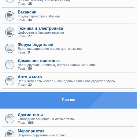
ребенка в школу или детский сад.
Темы:
35
Вакансии
Трудоустройство в Москве
Темы:
44
Техника и электроника
Цифровая и бытовая техника
Темы:
27
Форум родителей
Все о выращивание наших цветов жизни
Темы:
9
Домашние животные
Все о друзьях человека, братьях наших меньших
Темы:
80
Авто и мото
Все у чего есть колёса и лошадиные силы обсуждается здесь
Темы:
32
Прочее
Другие темы
Свободное общение на любые темы
Темы:
686
Мероприятия
Встречи форумчан и не только