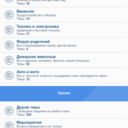
ребенка в школу или детский сад.
Темы:
35
Вакансии
Трудоустройство в Москве
Темы:
44
Техника и электроника
Цифровая и бытовая техника
Темы:
27
Форум родителей
Все о выращивание наших цветов жизни
Темы:
9
Домашние животные
Все о друзьях человека, братьях наших меньших
Темы:
80
Авто и мото
Все у чего есть колёса и лошадиные силы обсуждается здесь
Темы:
32
Прочее
Другие темы
Свободное общение на любые темы
Темы:
685
Мероприятия
Встречи форумчан и не только