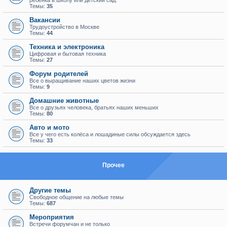
ребенка в школу или детский сад.
Темы:
35
Вакансии
Трудоустройство в Москве
Темы:
44
Техника и электроника
Цифровая и бытовая техника
Темы:
27
Форум родителей
Все о выращивание наших цветов жизни
Темы:
9
Домашние животные
Все о друзьях человека, братьях наших меньших
Темы:
80
Авто и мото
Все у чего есть колёса и лошадиные силы обсуждается здесь
Темы:
33
Прочее
Другие темы
Свободное общение на любые темы
Темы:
687
Мероприятия
Встречи форумчан и не только