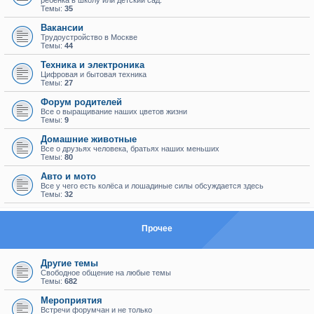
ребенка в школу или детский сад.
Темы:
35
Вакансии
Трудоустройство в Москве
Темы:
44
Техника и электроника
Цифровая и бытовая техника
Темы:
27
Форум родителей
Все о выращивание наших цветов жизни
Темы:
9
Домашние животные
Все о друзьях человека, братьях наших меньших
Темы:
80
Авто и мото
Все у чего есть колёса и лошадиные силы обсуждается здесь
Темы:
32
Прочее
Другие темы
Свободное общение на любые темы
Темы:
682
Мероприятия
Встречи форумчан и не только