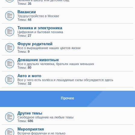
ребенка в школу или детский сад.
Темы:
35
Вакансии
Трудоустройство в Москве
Темы:
44
Техника и электроника
Цифровая и бытовая техника
Темы:
27
Форум родителей
Все о выращивание наших цветов жизни
Темы:
9
Домашние животные
Все о друзьях человека, братьях наших меньших
Темы:
80
Авто и мото
Все у чего есть колёса и лошадиные силы обсуждается здесь
Темы:
32
Прочее
Другие темы
Свободное общение на любые темы
Темы:
686
Мероприятия
Встречи форумчан и не только