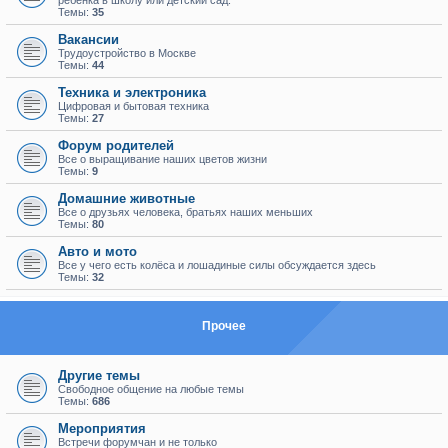
ребенка в школу или детский сад.
Темы:
35
Вакансии
Трудоустройство в Москве
Темы:
44
Техника и электроника
Цифровая и бытовая техника
Темы:
27
Форум родителей
Все о выращивание наших цветов жизни
Темы:
9
Домашние животные
Все о друзьях человека, братьях наших меньших
Темы:
80
Авто и мото
Все у чего есть колёса и лошадиные силы обсуждается здесь
Темы:
32
Прочее
Другие темы
Свободное общение на любые темы
Темы:
686
Мероприятия
Встречи форумчан и не только