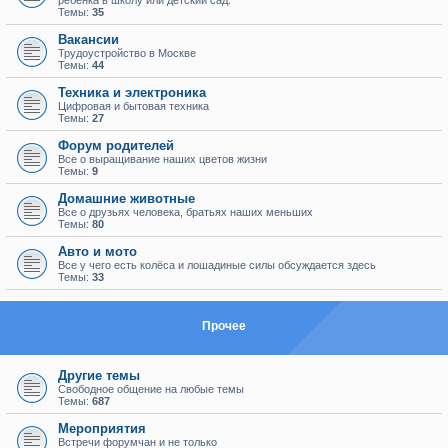
ребенка в школу или детский сад.
Темы:
35
Вакансии
Трудоустройство в Москве
Темы:
44
Техника и электроника
Цифровая и бытовая техника
Темы:
27
Форум родителей
Все о выращивание наших цветов жизни
Темы:
9
Домашние животные
Все о друзьях человека, братьях наших меньших
Темы:
80
Авто и мото
Все у чего есть колёса и лошадиные силы обсуждается здесь
Темы:
33
Прочее
Другие темы
Свободное общение на любые темы
Темы:
687
Мероприятия
Встречи форумчан и не только