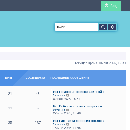
Вход
Поиск
Расшир
Текущее время: 06 авг 2026, 12:30
ТЕМЫ
СООБЩЕНИЯ
ПОСЛЕДНЕЕ СООБЩЕНИЕ
Re: Помощь в поиске элитной к…
21
48
П
Silvester
е
02 сен 2025, 15:54
р
е
Re: Ребенок плохо говорит - ч…
22
62
й
П
Silvester
т
е
22 май 2025, 18:48
и
р
к
е
Re: Где найти хорошие объясне…
35
137
п
й
П
Silvester
о
т
е
18 май 2025, 14:45
с