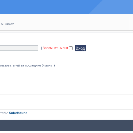
 ошибках.
|
Запомнить меня
ользователей за последние 5 минут)
атель:
SolarHound