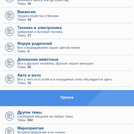
ребенка в школу или детский сад.
Темы:
35
Вакансии
Трудоустройство в Москве
Темы:
44
Техника и электроника
Цифровая и бытовая техника
Темы:
27
Форум родителей
Все о выращивание наших цветов жизни
Темы:
9
Домашние животные
Все о друзьях человека, братьях наших меньших
Темы:
80
Авто и мото
Все у чего есть колёса и лошадиные силы обсуждается здесь
Темы:
32
Прочее
Другие темы
Свободное общение на любые темы
Темы:
682
Мероприятия
Встречи форумчан и не только