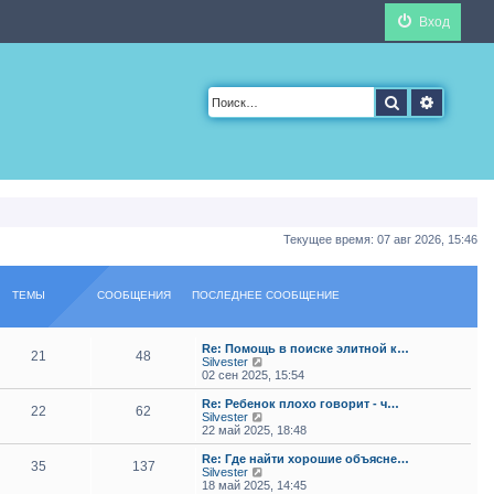
Вход
Поиск
Расшир
Текущее время: 07 авг 2026, 15:46
ТЕМЫ
СООБЩЕНИЯ
ПОСЛЕДНЕЕ СООБЩЕНИЕ
Re: Помощь в поиске элитной к…
21
48
П
Silvester
е
02 сен 2025, 15:54
р
е
Re: Ребенок плохо говорит - ч…
22
62
й
П
Silvester
т
е
22 май 2025, 18:48
и
р
к
е
Re: Где найти хорошие объясне…
35
137
п
й
П
Silvester
о
т
е
18 май 2025, 14:45
с