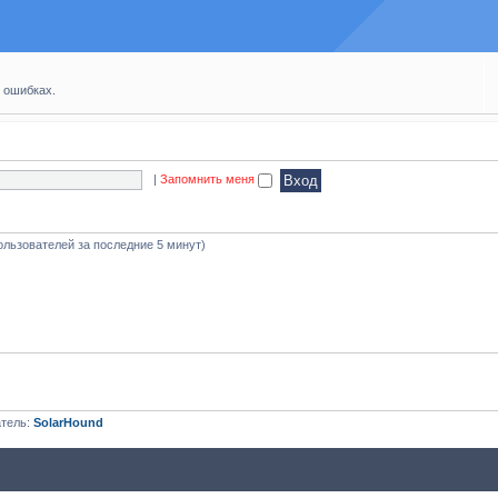
 ошибках.
|
Запомнить меня
ользователей за последние 5 минут)
атель:
SolarHound