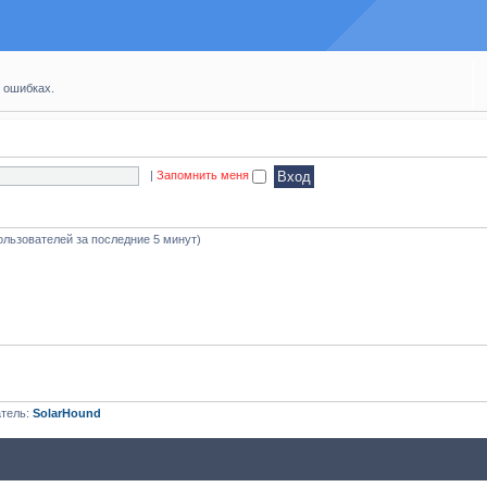
 ошибках.
|
Запомнить меня
ользователей за последние 5 минут)
атель:
SolarHound