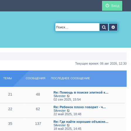
Вход
Поиск
Расшир
Текущее время: 06 авг 2026, 12:30
ТЕМЫ
СООБЩЕНИЯ
ПОСЛЕДНЕЕ СООБЩЕНИЕ
Re: Помощь в поиске элитной к…
21
48
П
Silvester
е
02 сен 2025, 15:54
р
е
Re: Ребенок плохо говорит - ч…
22
62
й
П
Silvester
т
е
22 май 2025, 18:48
и
р
к
е
Re: Где найти хорошие объясне…
35
137
п
й
П
Silvester
о
т
е
18 май 2025, 14:45
с