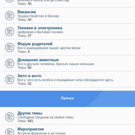
ребенка в школу или детский сад.
Темы:
35
Вакансии
Трудоустройство в Москве
Темы:
44
Техника и электроника
Цифровая и бытовая техника
Темы:
27
Форум родителей
Все о выращивание наших цветов жизни
Темы:
9
Домашние животные
Все о друзьях человека, братьях наших меньших
Темы:
80
Авто и мото
Все у чего есть колёса и лошадиные силы обсуждается здесь
Темы:
32
Прочее
Другие темы
Свободное общение на любые темы
Темы:
681
Мероприятия
Встречи форумчан и не только