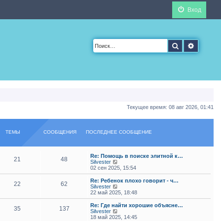
Вход
Поиск
Расшир
Текущее время: 08 авг 2026, 01:41
ТЕМЫ
СООБЩЕНИЯ
ПОСЛЕДНЕЕ СООБЩЕНИЕ
Re: Помощь в поиске элитной к…
21
48
П
Silvester
е
02 сен 2025, 15:54
р
е
Re: Ребенок плохо говорит - ч…
22
62
й
П
Silvester
т
е
22 май 2025, 18:48
и
р
к
е
Re: Где найти хорошие объясне…
35
137
п
й
П
Silvester
о
т
е
18 май 2025, 14:45
с