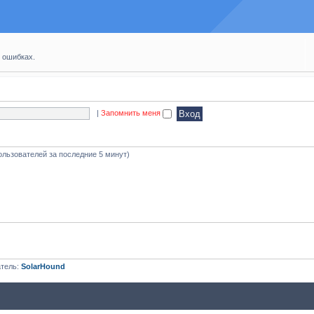
 ошибках.
|
Запомнить меня
ользователей за последние 5 минут)
атель:
SolarHound