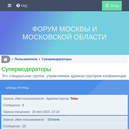
Вход
FAQ
ФОРУМ МОСКВЫ И
МОСКОВСКОЙ ОБЛАСТИ
Пользователи
Супермодераторы
Супермодераторы
Это специальная группа, управляемая администратором конференции.
ЧЛЕНЫ ГРУППЫ
Звание, Имя пользователя
Администратор
Telas
Сообщения
9
Зарегистрирован
18 июл 2023, 10:19
Звание, Имя пользователя
StTehnik
Сообщения
13