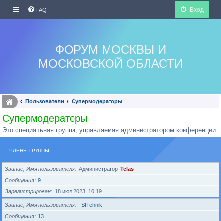
Вход
FAQ
ФОРУМ МОСКВЫ И
МОСКОВСКОЙ ОБЛАСТИ
Пользователи
Супермодераторы
Супермодераторы
Это специальная группа, управляемая администратором конференции.
ЧЛЕНЫ ГРУППЫ
Звание, Имя пользователя
Администратор
Telas
Сообщения
9
Зарегистрирован
18 июл 2023, 10:19
Звание, Имя пользователя
StTehnik
Сообщения
13