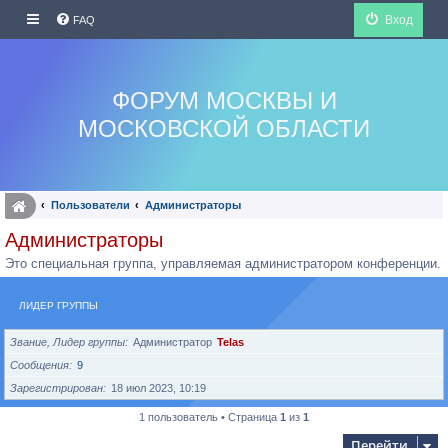
Вход
FAQ
ФОРУМ МОСКВЫ И
МОСКОВСКОЙ ОБЛАСТИ
Пользователи
Администраторы
Администраторы
Это специальная группа, управляемая администратором конференции.
ЛИДЕР ГРУППЫ
Звание, Лидер группы
Администратор
Telas
Сообщения
9
Зарегистрирован
18 июл 2023, 10:19
1 пользователь • Страница
1
из
1
Перейти