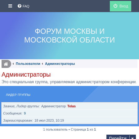
Вход
FAQ
ФОРУМ МОСКВЫ И
МОСКОВСКОЙ ОБЛАСТИ
Пользователи
Администраторы
Администраторы
Это специальная группа, управляемая администратором конференции.
ЛИДЕР ГРУППЫ
Звание, Лидер группы
Администратор
Telas
Сообщения
9
Зарегистрирован
18 июл 2023, 10:19
1 пользователь • Страница
1
из
1
Перейти